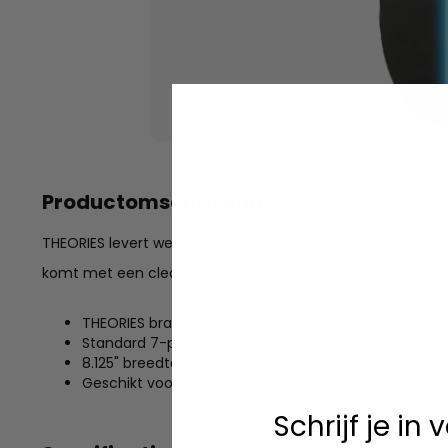
Productomschrijving
THEORIES levert weer een solide deck met hun kenmerken
komt met een clean graphic die perfect past bij hun no-n
THEORIES branding met clean aesthetic
Standard 7-ply constructie
8.125" breedte voor veelzijdig rijden
Geschikt voor street en park
Schrijf je in