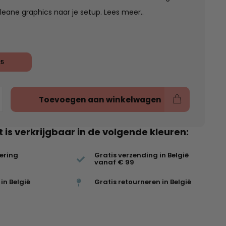
leane graphics naar je setup.
Lees meer..
25
Toevoegen aan winkelwagen
t is verkrijgbaar in de volgende kleuren:
vering
Gratis verzending in België
vanaf € 99
in België
Gratis retourneren in België