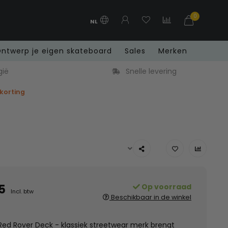
0
NL
ntwerp je eigen skateboard
Sales
Merken
gië
Snelle levering
 korting
5
Op voorraad
Incl. btw
Beschikbaar in de winkel
Red Rover Deck - klassiek streetwear merk brengt