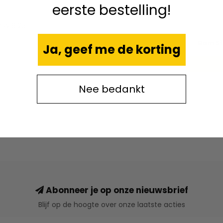
eerste bestelling!
OV:8125
Bam Sin
Ja, geef me de korting
Nee bedankt
Abonneer je op onze nieuwsbrief
Blijf op de hoogte over onze laatste acties