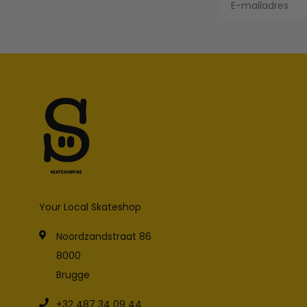
Your Local Skateshop
Noordzandstraat 86
8000
Brugge
+32 487 34 09 44