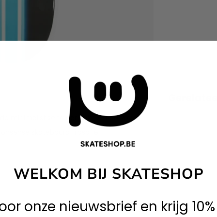
Gerelate
de minimalistische aanpak. De Red Rover
onsense skateboard filosofie.
WELKOM BIJ SKATESHOP
 voor onze nieuwsbrief en krijg 10%