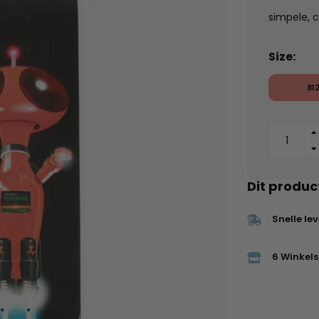
simpele, c
Size:
81
Dit produc
Snelle le
6 Winkels 