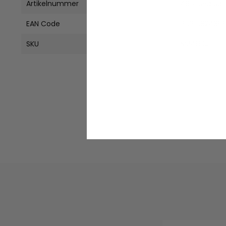
Artikelnummer
480-Sea Sal
EAN Code
1979682439
SKU
NM480JDI