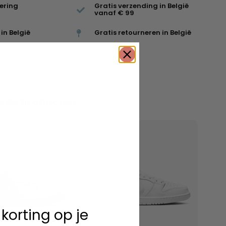
vering
Gratis verzending in België
vanaf € 99
in België
Gratis retourneren in België
erde producten
 korting op je