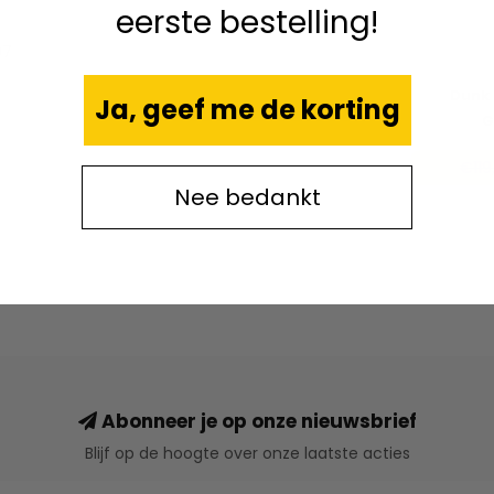
t
eerste bestelling!
97
Dunk 
Ja, geef me de korting
G
€119
Nee bedankt
Abonneer je op onze nieuwsbrief
Blijf op de hoogte over onze laatste acties