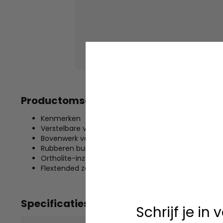
Productomschrijving
Kenmerken
Verstelbare vetersluiting voor een aangepaste pas
Bovenwerk van leer voor duurzaamheid en een sport
Rubberen buitenzool voor grip en duurzaamheid
Ortholite-inzetstuk voor extra comfort en vochtregu
Flextended zadel en stevige hielkap voor stabiliteit
Specificaties
Schrijf je in