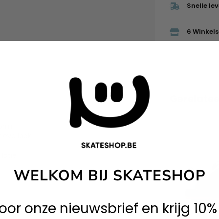
Snelle le
6 Winkels 
Gerelate
vorm
ieve look
latie
WELKOM BIJ SKATESHOP
 voor onze nieuwsbrief en krijg 10%