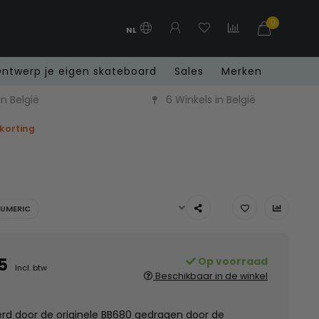
0
NL
ntwerp je eigen skateboard
Sales
Merken
n België
6 Winkels in België
 korting
NUMERIC
5
Op voorraad
Incl. btw
Beschikbaar in de winkel
erd door de originele BB680 gedragen door de