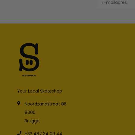
Your Local Skateshop
Noordzandstraat 86
8000
Brugge
+32 487 34 09 44