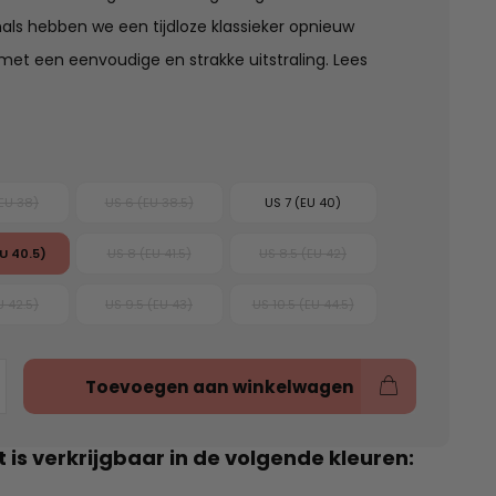
als hebben we een tijdloze klassieker opnieuw
et een eenvoudige en strakke uitstraling.
Lees
(EU 38)
US 6 (EU 38.5)
US 7 (EU 40)
EU 40.5)
US 8 (EU 41.5)
US 8.5 (EU 42)
U 42.5)
US 9.5 (EU 43)
US 10.5 (EU 44.5)
Toevoegen aan winkelwagen
t is verkrijgbaar in de volgende kleuren: