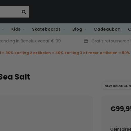
Kids
Skateboards
Blog
Cadeaubon
O
zending in Benelux vanaf € 99
Gratis retourneren i
el = 30% korting 2 artikelen = 40% korting 3 of meer artikelen = 50%
ea Salt
NEW BALANCE 
€99,9
Geïnspire