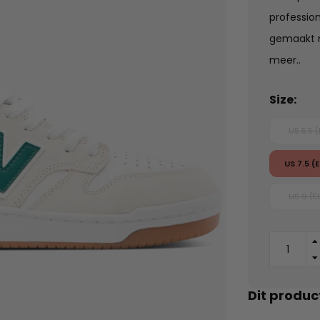
profession
gemaakt m
meer..
Size:
US 5.5 
US 7.5 (
US 9 (E
Dit produc