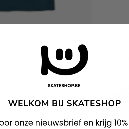
Gerelate
WELKOM BIJ SKATESHOP
 voor onze nieuwsbrief en krijg 10%
84