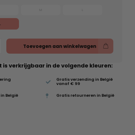
M
L
L
Toevoegen aan winkelwagen
t is verkrijgbaar in de volgende kleuren:
vering
Gratis verzending in België
vanaf € 99
in België
Gratis retourneren in België