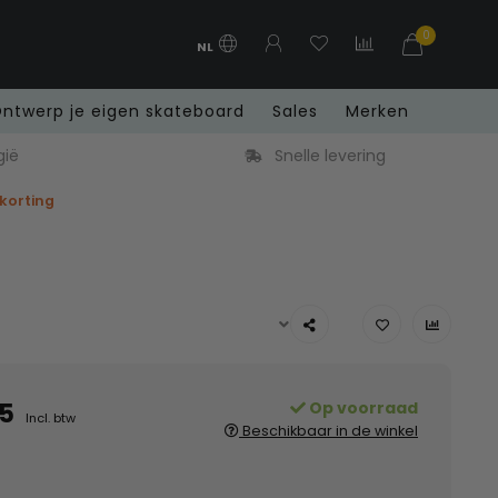
0
NL
ntwerp je eigen skateboard
Sales
Merken
gië
Snelle levering
 korting
5
Op voorraad
Incl. btw
Beschikbaar in de winkel