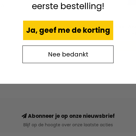
eerste bestelling!
LWH
Argentina
Ja, geef me de korting
- 
Nee bedankt
Abonneer je op onze nieuwsbrief
Blijf op de hoogte over onze laatste acties