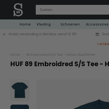
Home
Kleding
Schoenen
Accessoires
Gratis verzending in Benelux vanaf € 99
Grat
1 artik
Home
/
89 Embroidred S/S Tee - Harbor Blue/White
HUF 89 Embroidred S/S Tee - 