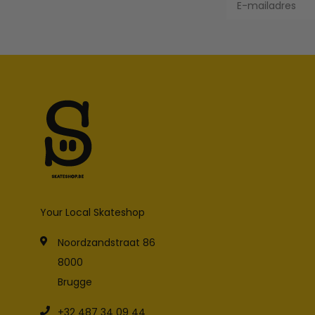
Your Local Skateshop
Noordzandstraat 86
8000
Brugge
+32 487 34 09 44