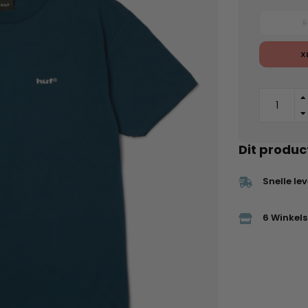
S
X
Dit produc
Snelle le
6 Winkels 