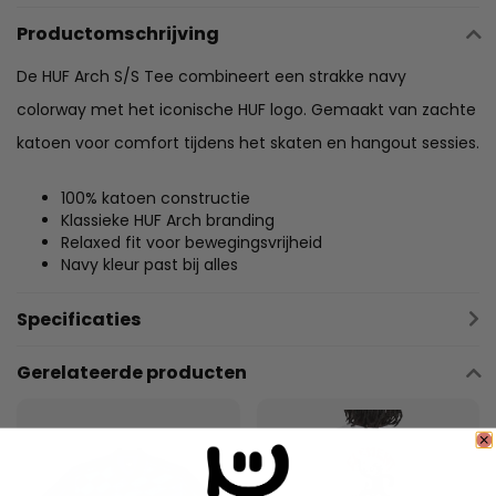
Productomschrijving
De HUF Arch S/S Tee combineert een strakke navy
colorway met het iconische HUF logo. Gemaakt van zachte
katoen voor comfort tijdens het skaten en hangout sessies.
100% katoen constructie
Klassieke HUF Arch branding
Relaxed fit voor bewegingsvrijheid
Navy kleur past bij alles
Specificaties
Gerelateerde producten