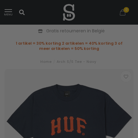
0
MENU
Gratis retourneren in België
1 artikel = 30% korting 2 artikelen = 40% korting 3 of
meer artikelen = 50% korting
Home
/
Arch S/S Tee - Navy