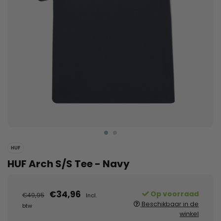
HUF
HUF Arch S/S Tee - Navy
€34,96
Op voorraad
€49,95
Incl.
Beschikbaar in de
btw
winkel