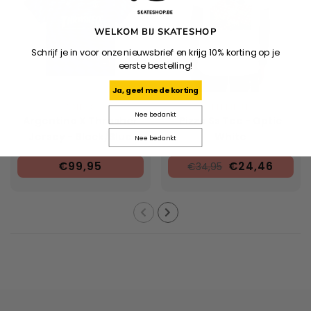
WELKOM BIJ SKATESHOP
Schrijf je in voor onze nieuwsbrief en krijg 10% korting op je
eerste bestelling!
Ja, geef me de korting
ADIDAS
ELEMENT
Nee bedankt
Argentina X Thrasher
Pizza Ss Tee - Optic
Jersey - Black/Blue
White
Nee bedankt
€99,95
€24,46
€34,95