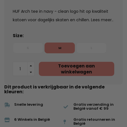
HUF Arch tee in navy - clean logo hit op kwaliteit
katoen voor dagelijks skaten en chillen.
Lees meer..
Size:
S
M
L
Toevoegen aan
winkelwagen
Dit product is verkrijgbaar in de volgende
kleuren:
Snelle levering
Gratis verzending in
België vanaf € 99
6 Winkels in België
Gratis retourneren in
België