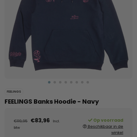
FEELINGS
FEELINGS Banks Hoodie - Navy
€83,96
Op voorraad
€119,95
Incl.
Beschikbaar in de
btw
winkel