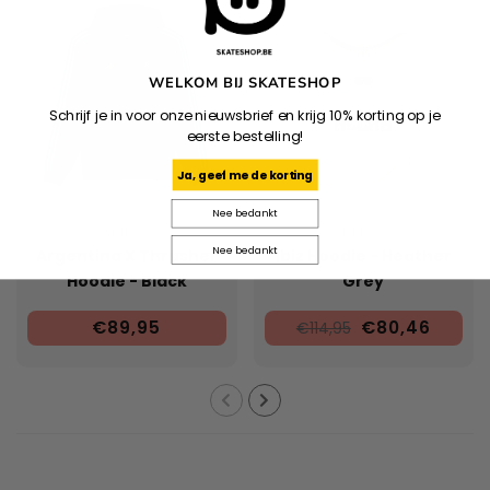
WELKOM BIJ SKATESHOP
Schrijf je in voor onze nieuwsbrief en krijg 10% korting op je
eerste bestelling!
Ja, geef me de korting
Nee bedankt
ADIDAS
HELAS
Nee bedankt
Argentina X Thrasher
Ibiz Hoodie - Heather
Hoodie - Black
Grey
€89,95
€80,46
€114,95