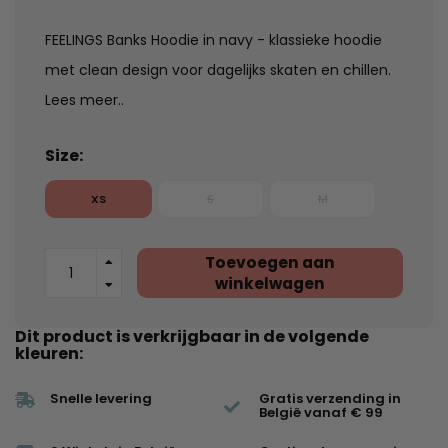
FEELINGS Banks Hoodie in navy - klassieke hoodie
met clean design voor dagelijks skaten en chillen.
Lees meer..
Size:
XS
S
M
Toevoegen aan
winkelwagen
Dit product is verkrijgbaar in de volgende
kleuren:
Snelle levering
Gratis verzending in
België vanaf € 99