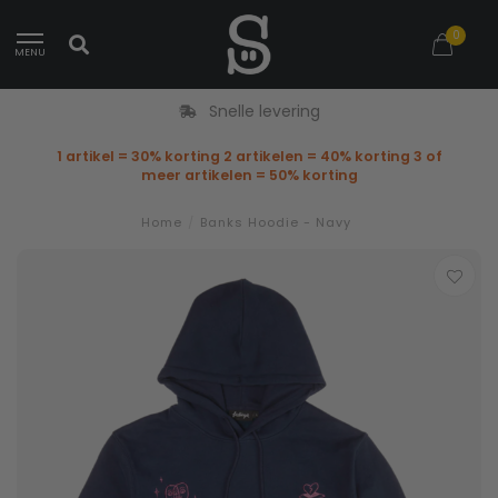
0
MENU
Snelle levering
1 artikel = 30% korting 2 artikelen = 40% korting 3 of
meer artikelen = 50% korting
Home
/
Banks Hoodie - Navy