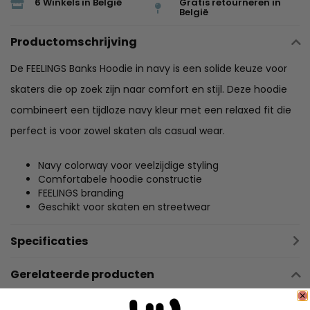
6 Winkels in België
Gratis retourneren in
België
Productomschrijving
De FEELINGS Banks Hoodie in navy is een solide keuze voor
skaters die op zoek zijn naar comfort en stijl. Deze hoodie
combineert een tijdloze navy kleur met een relaxed fit die
perfect is voor zowel skaten als casual wear.
Navy colorway voor veelzijdige styling
Comfortabele hoodie constructie
FEELINGS branding
Geschikt voor skaten en streetwear
Specificaties
Gerelateerde producten