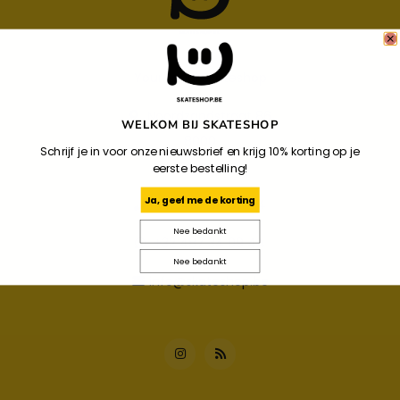
Your Local Skateshop
Noordzandstraat 86
WELKOM BIJ SKATESHOP
8000
Schrijf je in voor onze nieuwsbrief en krijg 10% korting op je
Brugge
eerste bestelling!
Ja, geef me de korting
+32 487 34 09 44
Nee bedankt
+32 487 34 09 44
Nee bedankt
info@skateshop.be