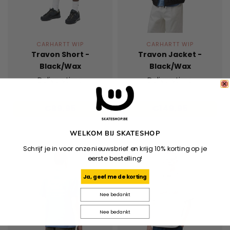
CARHARTT WIP
CARHARTT WIP
Travon Short -
Travon Jacket -
Black/Wax
Black/Wax
Deliverytime
Deliverytime
€89,95
€149,95
WELKOM BIJ SKATESHOP
Schrijf je in voor onze nieuwsbrief en krijg 10% korting op je
eerste bestelling!
Ja, geef me de korting
Nee bedankt
Nee bedankt