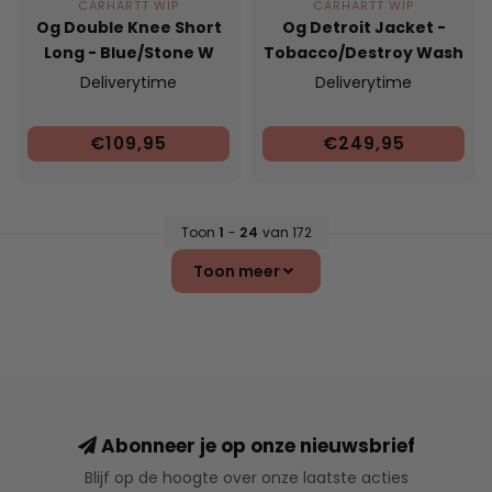
CARHARTT WIP
CARHARTT WIP
Og Double Knee Short
Og Detroit Jacket -
Long - Blue/Stone W
Tobacco/Destroy Wash
Deliverytime
Deliverytime
€109,95
€249,95
Toon
1
-
24
van 172
Toon meer
Abonneer je op onze nieuwsbrief
Blijf op de hoogte over onze laatste acties