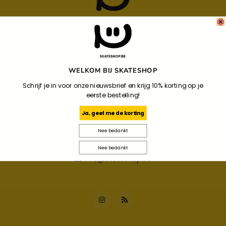
Your Local Skateshop
Noordzandstraat 86
WELKOM BIJ SKATESHOP
8000
Schrijf je in voor onze nieuwsbrief en krijg 10% korting op je
Brugge
eerste bestelling!
Ja, geef me de korting
+32 487 34 09 44
Nee bedankt
+32 487 34 09 44
Nee bedankt
info@skateshop.be