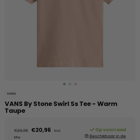
VANS
VANS By Stone Swirl Ss Tee - Warm
Taupe
€20,96
Op voorraad
€29,95
Incl.
Beschikbaar in de
btw