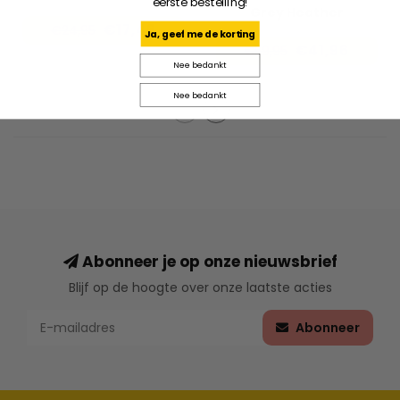
eerste bestelling!
Grey Heather
€17,46
€24,95
Ja, geef me de korting
€41,96
€59,95
Nee bedankt
Nee bedankt
Abonneer je op onze nieuwsbrief
Blijf op de hoogte over onze laatste acties
Abonneer