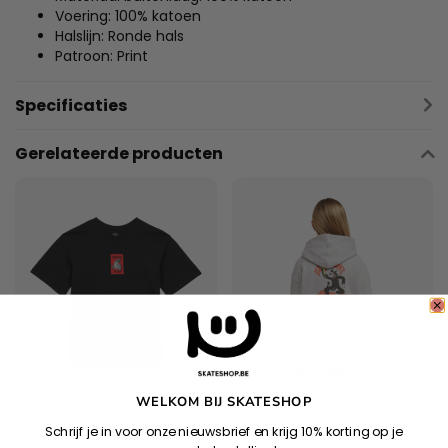
Voering: 100% katoen
Halslijn: Ronde hals
Patroon: Print
Specificaties
Gerelateerde producten
WELKOM BIJ SKATESHOP
VOLCOM
ELEMENT
Schrijf je in voor onze nieuwsbrief en krijg 10% korting op je
Rockout Bsc Sst - Black
Pizza Po Youth - Mid