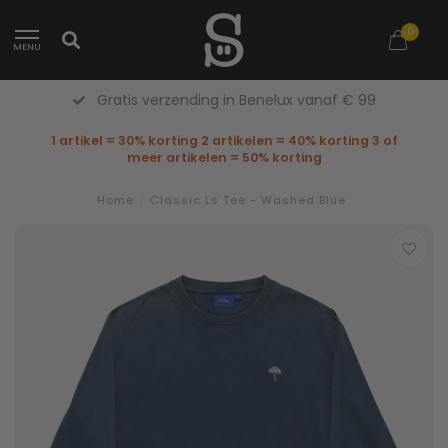
0
MENU
Gratis verzending in Benelux vanaf € 99
1 artikel = 30% korting 2 artikelen = 40% korting 3 of
meer artikelen = 50% korting
Home
/
Classic Ls Tee - Washed Blue