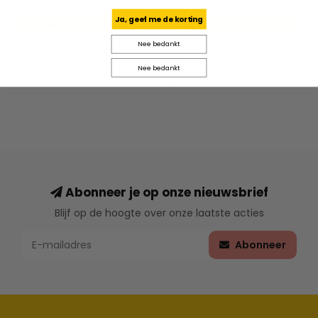
Ja, geef me de korting
€48,96
€118,96
€69,95
€169,95
Nee bedankt
Nee bedankt
Abonneer je op onze nieuwsbrief
Blijf op de hoogte over onze laatste acties
Abonneer