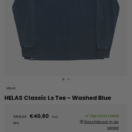
HELAS
HELAS Classic Ls Tee - Washed Blue
€40,60
Op voorraad
€58,00
Incl.
Beschikbaar in de
btw
winkel