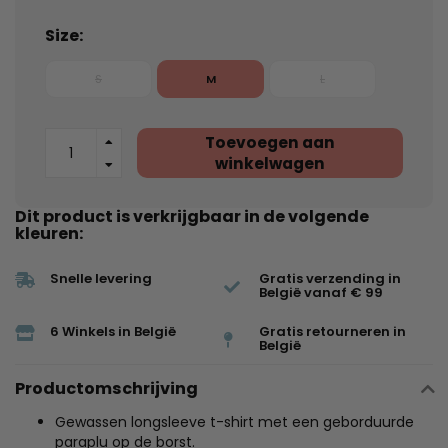
Size:
S
M
L
Toevoegen aan
winkelwagen
Dit product is verkrijgbaar in de volgende
kleuren:
Snelle levering
Gratis verzending in
België vanaf € 99
6 Winkels in België
Gratis retourneren in
België
Productomschrijving
Gewassen longsleeve t-shirt met een geborduurde
paraplu op de borst.