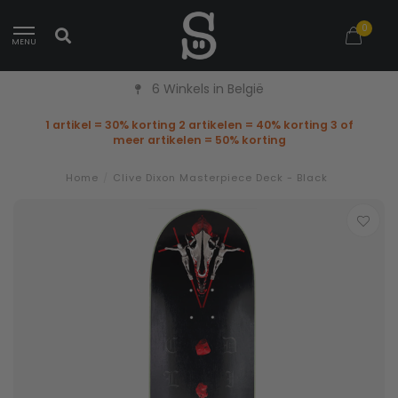
0
MENU
Snelle levering
1 artikel = 30% korting 2 artikelen = 40% korting 3 of
meer artikelen = 50% korting
Home
/
Clive Dixon Masterpiece Deck - Black