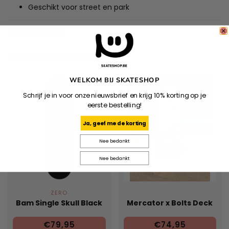
Geschikt voor street en park
Specificaties
Gerelateerde producten
WELKOM BIJ SKATESHOP
Schrijf je in voor onze nieuwsbrief en krijg 10% korting op je
eerste bestelling!
Ja, geef me de korting
Nee bedankt
Nee bedankt
ZERO
Bam Single Skull Black
Mercator x Bolts Deck
€79,95
€74,95