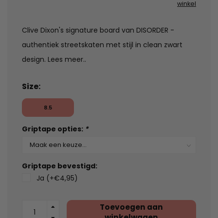
winkel
Clive Dixon's signature board van DISORDER -
authentiek streetskaten met stijl in clean zwart
design.
Lees meer..
Size:
8.5
Griptape opties:
*
Griptape bevestigd:
Ja (+€4,95)
Toevoegen aan
winkelwagen