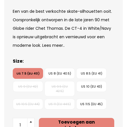
Een van de best verkochte skate-silhouetten ooit.
Oorspronkelijk ontworpen in de late jaren 90 met
Globe rider Chet Thomas. De CT-4 in White/Navy
is opnieuw uitgebracht en vernieuwd voor een
moderne look.
Lees meer..
Size:
US 7.5 (EU 40)
US 8 (EU 40.5)
US 8.5 (EU 41)
US 9 (EU 42)
US 9.5 (EU
US 10 (EU 43)
42.5)
US 10.5 (EU 44)
US 11 (EU 44.5)
US 11.5 (EU 45)
Toevoegen aan