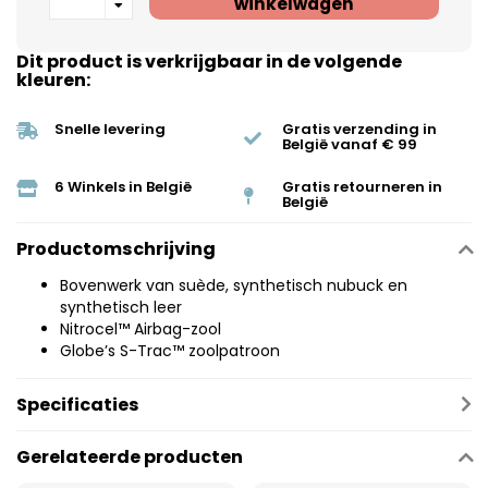
winkelwagen
Dit product is verkrijgbaar in de volgende
kleuren:
Snelle levering
Gratis verzending in
België vanaf € 99
6 Winkels in België
Gratis retourneren in
België
Productomschrijving
Bovenwerk van suède, synthetisch nubuck en
synthetisch leer
Nitrocel™ Airbag-zool
Globe’s S-Trac™ zoolpatroon
Specificaties
Gerelateerde producten