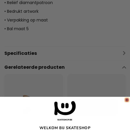
• Reliëf diamantpatroon
• Bedrukt artwork
• Verpakking op maat
• Bal maat 5
Specificaties
Gerelateerde producten
WELKOM BIJ SKATESHOP