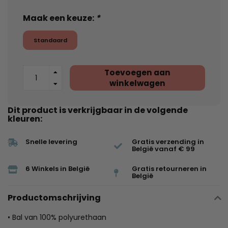
Maak een keuze:
*
Standaard
Toevoegen aan
winkelwagen
Dit product is verkrijgbaar in de volgende
kleuren:
Snelle levering
Gratis verzending in
België vanaf € 99
6 Winkels in België
Gratis retourneren in
België
Productomschrijving
• Bal van 100% polyurethaan