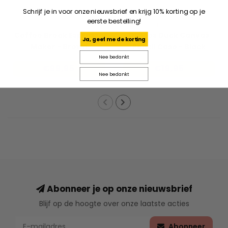
Schrijf je in voor onze nieuwsbrief en krijg 10% korting op je
eerste bestelling!
CARHARTT WIP
DICKIES
Coffee Break Espresso
Dickies Duck Canvas
Ja, geef me de korting
Maker - Brown
Pencil Case - Black
Nee bedankt
€99,95
€19,95
Nee bedankt
Abonneer je op onze nieuwsbrief
Blijf op de hoogte over onze laatste acties
Abonneer