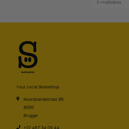
Your Local Skateshop
Noordzandstraat 86
8000
Brugge
+32 487 34 09 44