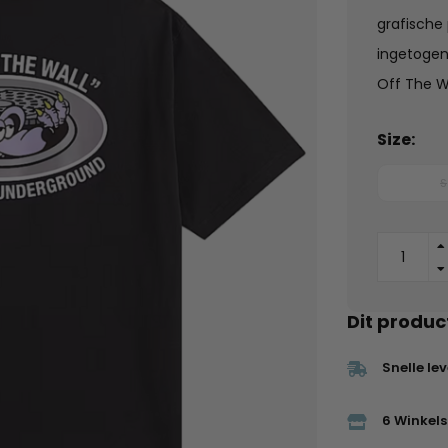
grafische 
ingetogen
Off The W
Size:
S
Dit produc
Snelle le
6 Winkels 