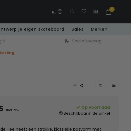
0
NL
ntwerp je eigen skateboard
Sales
Merken
gië
Snelle levering
 korting
5
Op voorraad
Incl. btw
Beschikbaar in de winkel
de Tee heeft een strakke, klassieke pasvorm met