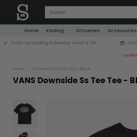
Home
Kleding
Schoenen
Accessoires
Gratis verzending in Benelux vanaf € 99
Grat
1 artik
Home
/
Downside Ss Tee Tee - Black
VANS Downside Ss Tee Tee - B