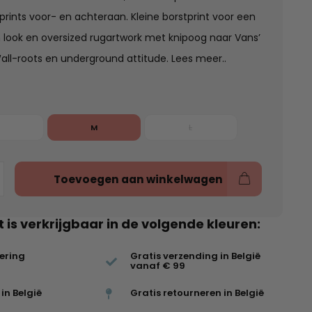
prints voor- en achteraan. Kleine borstprint voor een
 look en oversized rugartwork met knipoog naar Vans’
all-roots en underground attitude.
Lees meer..
M
L
Toevoegen aan winkelwagen
t is verkrijgbaar in de volgende kleuren:
vering
Gratis verzending in België
vanaf € 99
in België
Gratis retourneren in België