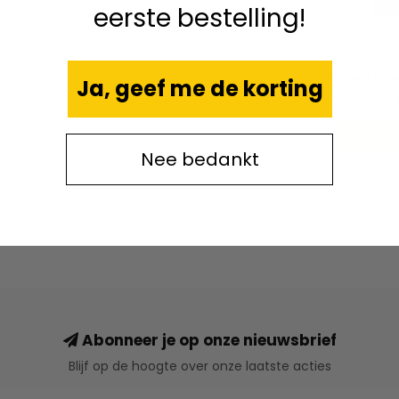
eerste bestelling!
58
1
Argentina
Ja, geef me de korting
- 
Nee bedankt
Abonneer je op onze nieuwsbrief
Blijf op de hoogte over onze laatste acties