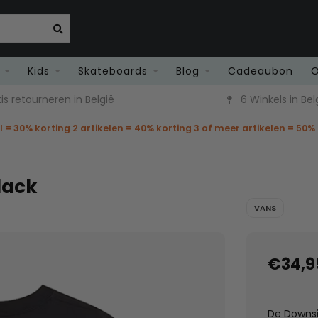
Kids
Skateboards
Blog
Cadeaubon
O
is retourneren in België
6 Winkels in Bel
el = 30% korting 2 artikelen = 40% korting 3 of meer artikelen = 50%
lack
VANS
€34,9
De Downsi