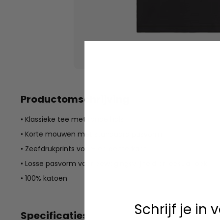
Productomschrijving
• Klassieke tee met ronde hals
• Korte mouwen met standaard pasvorm
• Zeefdrukprints voor- en achterkant
• Losse pasvorm voor bewegingsvrijheid en casual look
• 100% katoen
Schrijf je in
Specificaties