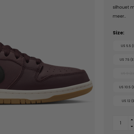
silhouet 
meer..
Size:
US 5.5 
US 7.5 (
US 9 (E
US 10.5 (
US 12 (