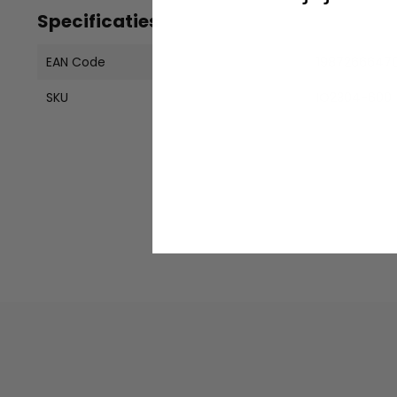
Specificaties
EAN Code
1987266647
SKU
IO2304-600