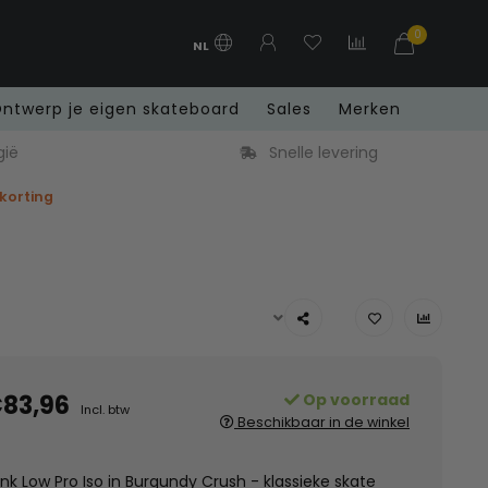
0
NL
ntwerp je eigen skateboard
Sales
Merken
evering
Gratis verzending in Benelux vanaf 
 korting
83,96
Op voorraad
Incl. btw
Beschikbaar in de winkel
nk Low Pro Iso in Burgundy Crush - klassieke skate