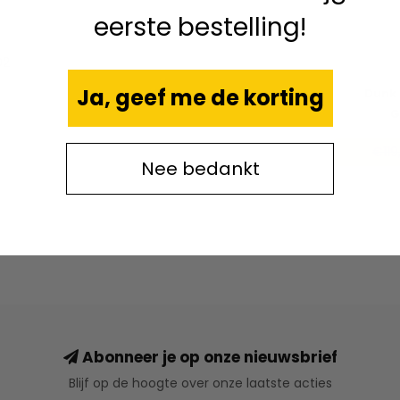
eerste bestelling!
02
Ja, geef me de korting
Dunk 
G
€119
Nee bedankt
Abonneer je op onze nieuwsbrief
Blijf op de hoogte over onze laatste acties