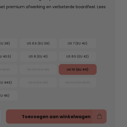
met premium afwerking en verbeterde boardfeel.
Lees
(EU 38)
US 6.5 (EU 39)
US 7 (EU 40)
EU 40.5)
US 8 (EU 41)
US 8.5 (EU 42)
U 42.5)
US 9.5 (EU 43)
US 10 (EU 44)
EU 44.5)
US 11 (EU 45)
US 11.5 (EU 45.5)
EU 46)
Toevoegen aan winkelwagen