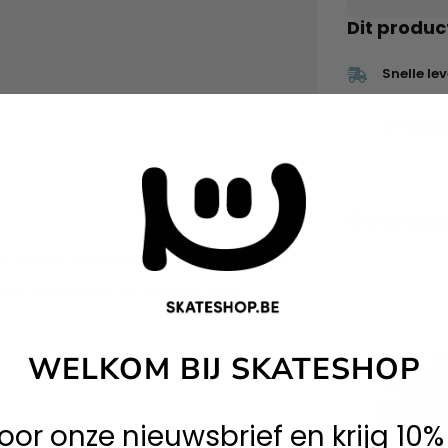
Dit produc
Snelle le
6 Winkels 
Gerelate
nk silhouet met moderne skate tech. Deze
men voor sessies op straat of park.
WELKOM BIJ SKATESHOP
 voor onze nieuwsbrief en krijg 10%