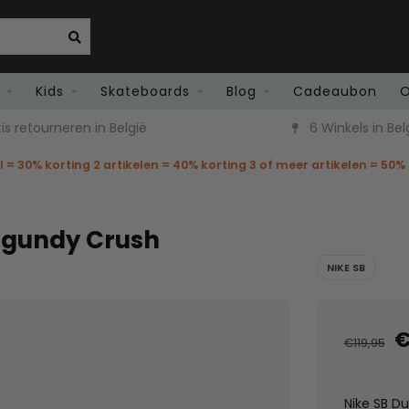
Kids
Skateboards
Blog
Cadeaubon
O
6 Winkels in België
Snelle l
el = 30% korting 2 artikelen = 40% korting 3 of meer artikelen = 50%
urgundy Crush
NIKE SB
€
€119,95
Nike SB Du