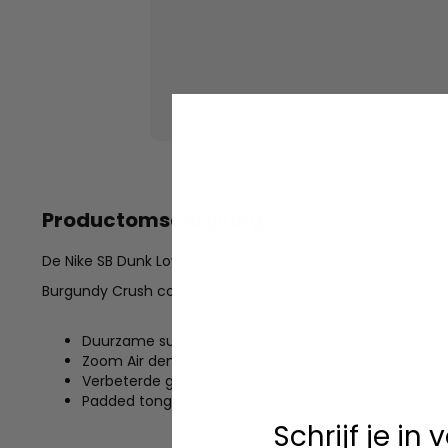
Productomschrijving
De Nike SB Dunk Low Pro Iso combineert het iconische Du
Burgundy Crush colorway brengt stijl en functionaliteit sa
Duurzame suede en leer constructie
Zoom Air demping in de hiel
Verbeterde grip patroon
Padded tongue en kraag
Schrijf je in