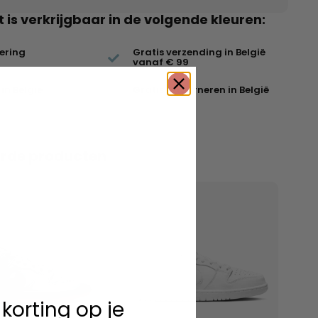
t is verkrijgbaar in de volgende kleuren:
vering
Gratis verzending in België
vanaf € 99
in België
Gratis retourneren in België
erde producten
 korting op je