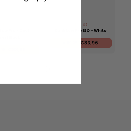
NIKE SB
NIKE SB
Low Pro - Cool
Dunk Low Pro ISO - White
rey/Black
€83,96
€119,95
€83,96
,95