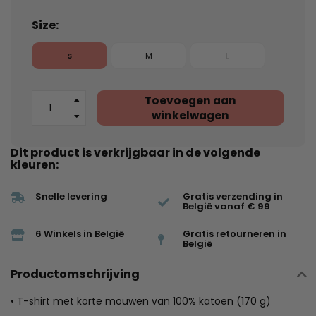
Size:
S
M
L
Toevoegen aan
winkelwagen
Dit product is verkrijgbaar in de volgende
kleuren:
Snelle levering
Gratis verzending in
België vanaf € 99
6 Winkels in België
Gratis retourneren in
België
Productomschrijving
• T-shirt met korte mouwen van 100% katoen (170 g)