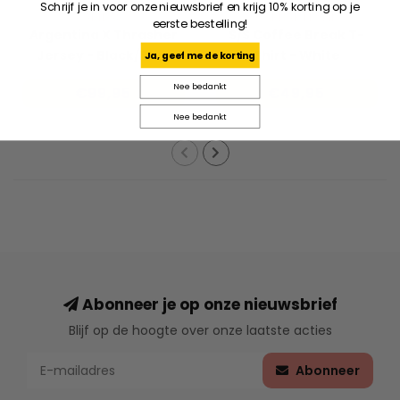
Schrijf je in voor onze nieuwsbrief en krijg 10% korting op je
ADIDAS
CARHARTT WIP
eerste bestelling!
Argentina X Thrasher
S/S Coffee Break T-
Jersey - Black/Blue
Shirt - White
Ja, geef me de korting
Nee bedankt
€99,95
€49,95
Nee bedankt
Abonneer je op onze nieuwsbrief
Blijf op de hoogte over onze laatste acties
Abonneer