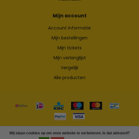
Mijn account
Account informatie
Mijn bestellingen
Mijn tickets
Mijn verlanglijst
Vergelijk
Alle producten
© Copyright 2026 Skateshop.be
Wij slaan cookies op om onze website te verbeteren. Is dat akkoord?