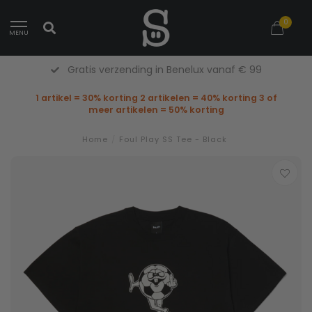
0
MENU
Gratis verzending in Benelux vanaf € 99
1 artikel = 30% korting 2 artikelen = 40% korting 3 of
meer artikelen = 50% korting
Home
/
Foul Play SS Tee - Black