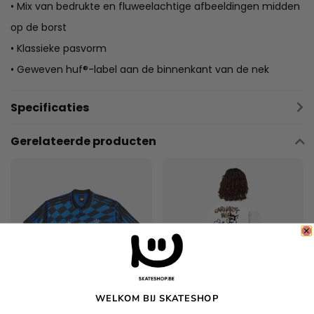
• Mix van bedrukte en fluweelachtige afbeeldingen midden
op de borst
• Klassieke pasvorm
• Geweven huf®-label aan de binnenkant van de nek
Specificaties
Gerelateerde producten
WELKOM BIJ SKATESHOP