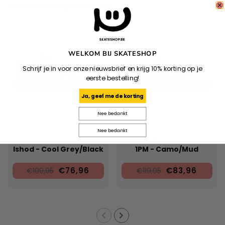
Gerelateerde producten
WELKOM BIJ SKATESHOP
Schrijf je in voor onze nieuwsbrief en krijg 10% korting op je
eerste bestelling!
Ja, geef me de korting
Nee bedankt
Nee bedankt
NIKE SB
VILLAGE PM
Ishod - Cool Grey/Black
1PM - Camo/Mud
€76,96
€83,96
€109,95
€119,95