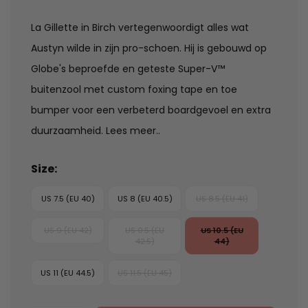
La Gillette in Birch vertegenwoordigt alles wat
Austyn wilde in zijn pro-schoen. Hij is gebouwd op
Globe's beproefde en geteste Super-V™
buitenzool met custom foxing tape en toe
bumper voor een verbeterd boardgevoel en extra
duurzaamheid.
Lees meer..
Size:
US 7.5 (EU 40)
US 8 (EU 40.5)
US 8.5 (EU 41)
US 9 (EU 42)
US 9.5 (EU
US 10.5 (EU
42.5)
44)
US 11 (EU 44.5)
US 11.5 (EU 45)