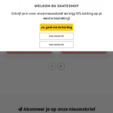
WELKOM BIJ SKATESHOP
Schrijf je in voor onze nieuwsbrief en krijg 10% korting op je
eerste bestelling!
Ja, geef me de korting
HELAS
DICKIES
Couronne Quarter Zip -
Oakport Quarter Zip -
Nee bedankt
Light Beige
Retro Indigo
Nee bedankt
€119,95
€48,96
€69,95
Abonneer je op onze nieuwsbrief