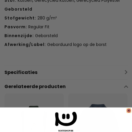
Stof:
Katoen, Gerecycled Katoen, Gerecycled Polyester
Geborsteld
Stofgewicht:
280 g/m²
Pasvorm:
Regular Fit
Binnenzijde:
Geborsteld
Afwerking/Label:
Geborduurd logo op de borst
Specificaties
Gerelateerde producten