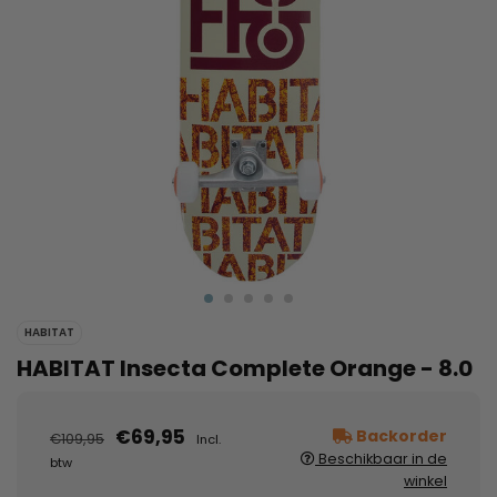
HABITAT
HABITAT Insecta Complete Orange - 8.0
€69,95
Backorder
€109,95
Incl.
Beschikbaar in de
btw
winkel