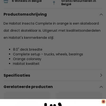
6 Winkels in België
Gratis retourneren in
België
Productomschrijving
De Habitat Insecta Complete in orange is een skateboard
dat direct skateklaar is. Uitgerust met kwaliteitsonderdelen
en Habitat's kenmerkende stijl.
8.0" deck breedte
Complete setup - trucks, wheels, bearings
Orange colorway
Habitat kwaliteit
Specificaties
Gerelateerde producten