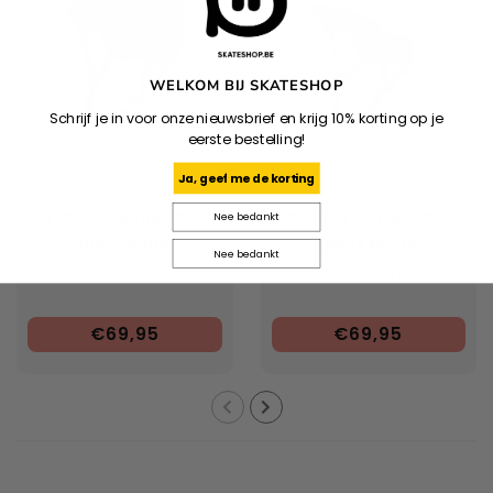
WELKOM BIJ SKATESHOP
Schrijf je in voor onze nieuwsbrief en krijg 10% korting op je
eerste bestelling!
Ja, geef me de korting
YEPA
YEPA
T-Shell Helmet CE -
T-Shell Helmet CE -
Nee bedankt
Gloss Black
Gloss White
Nee bedankt
Deliverytime
Deliverytime
€69,95
€69,95