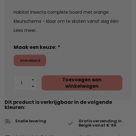
Habitat Insecta complete board met orange
kleurschema - klaar om te skaten vanaf dag één.
Lees meer..
Maak een keuze:
*
Standaard
Toevoegen aan
winkelwagen
Dit product is verkrijgbaar in de volgende
kleuren:
Snelle levering
Gratis verzending in
België vanaf € 99