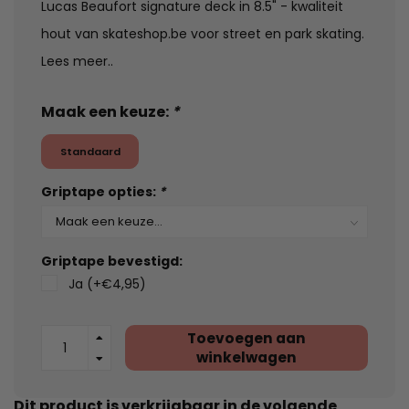
Lucas Beaufort signature deck in 8.5" - kwaliteit
hout van skateshop.be voor street en park skating.
Lees meer..
Maak een keuze:
*
Standaard
Griptape opties:
*
Griptape bevestigd:
Ja (+€4,95)
Toevoegen aan
winkelwagen
Dit product is verkrijgbaar in de volgende