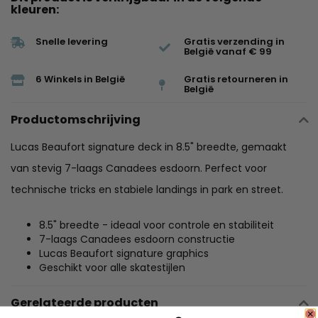
kleuren:
Snelle levering
Gratis verzending in
België vanaf € 99
6 Winkels in België
Gratis retourneren in
België
Productomschrijving
Lucas Beaufort signature deck in 8.5" breedte, gemaakt
van stevig 7-laags Canadees esdoorn. Perfect voor
technische tricks en stabiele landings in park en street.
8.5" breedte - ideaal voor controle en stabiliteit
7-laags Canadees esdoorn constructie
Lucas Beaufort signature graphics
Geschikt voor alle skatestijlen
Gerelateerde producten