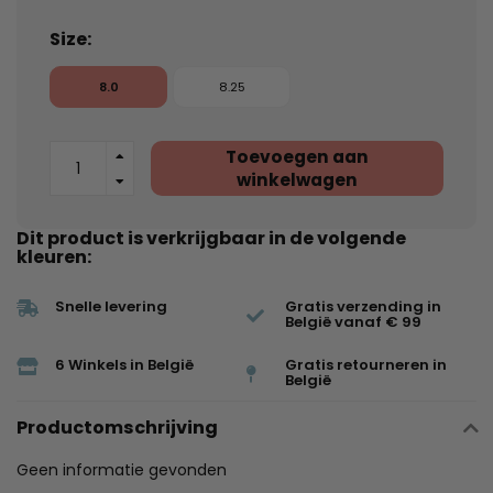
Size:
8.0
8.25
Toevoegen aan
winkelwagen
Dit product is verkrijgbaar in de volgende
kleuren:
Snelle levering
Gratis verzending in
België vanaf € 99
6 Winkels in België
Gratis retourneren in
België
Productomschrijving
Geen informatie gevonden