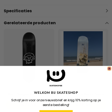
Specificaties
Gerelateerde producten
ZERO
WELKOM BIJ SKATESHOP
Bam Single Skull Black
Mercator x Bolts Deck
Schrijf je in voor onze nieuwsbrief en krijg 10% korting op je
€79,95
€74,95
eerste bestelling!