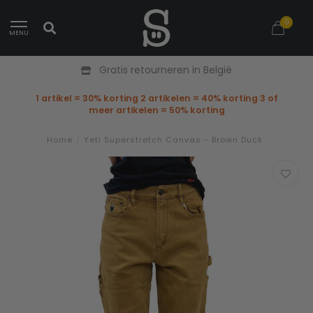
0
MENU
Gratis retourneren in België
1 artikel = 30% korting 2 artikelen = 40% korting 3 of
meer artikelen = 50% korting
Home
/
Yeti Superstretch Canvas - Brown Duck