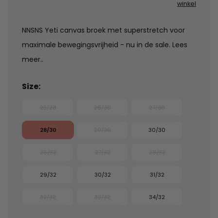
winkel
NNSNS Yeti canvas broek met superstretch voor
maximale bewegingsvrijheid - nu in de sale.
Lees
meer..
Size:
25/28
26/30
27/30
28/30
29/30
30/30
26/32
27/32
28/32
29/32
30/32
31/32
32/32
33/32
34/32