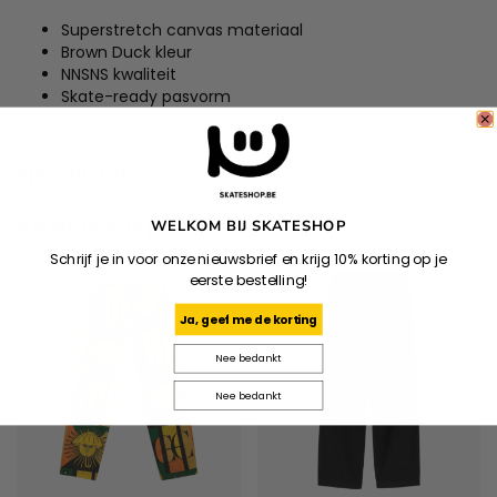
Superstretch canvas materiaal
Brown Duck kleur
NNSNS kwaliteit
Skate-ready pasvorm
Nu in de sale
Specificaties
Gerelateerde producten
WELKOM BIJ SKATESHOP
Schrijf je in voor onze nieuwsbrief en krijg 10% korting op je
eerste bestelling!
Ja, geef me de korting
Nee bedankt
Nee bedankt