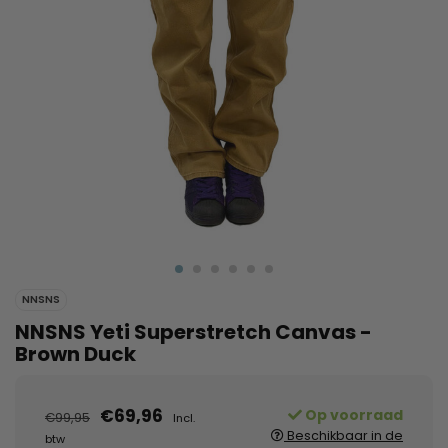
NNSNS
NNSNS Yeti Superstretch Canvas -
Brown Duck
€69,96
Op voorraad
€99,95
Incl.
Beschikbaar in de
btw