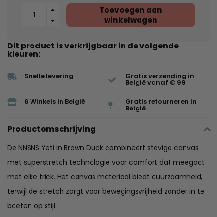
Toevoegen aan
winkelwagen
Dit product is verkrijgbaar in de volgende
kleuren:
Snelle levering
Gratis verzending in
België vanaf € 99
6 Winkels in België
Gratis retourneren in
België
Productomschrijving
De NNSNS Yeti in Brown Duck combineert stevige canvas
met superstretch technologie voor comfort dat meegaat
met elke trick. Het canvas materiaal biedt duurzaamheid,
terwijl de stretch zorgt voor bewegingsvrijheid zonder in te
boeten op stijl.