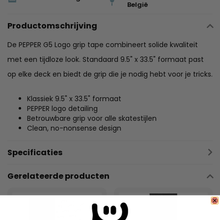
België
Productomschrijving
De PEPPER G5 Logo grip tape combineert solide kwaliteit
met een tijdloze look. Standaard 9.5" x 33.5" formaat past
op elke deck en biedt de grip die je nodig hebt voor je tricks.
Klassiek 9.5" x 33.5" formaat
PEPPER logo detailing
Betrouwbare grip voor alle skatestijlen
Clean, no-nonsense design
Specificaties
Gerelateerde producten