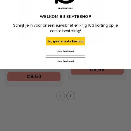
WELKOM BIJ SKATESHOP
Schrijf je in voor onze nieuwsbrief en krijg 10% korting op je
eerste bestelling!
Ja, geef me de korting
PEPPER
Nee bedankt
Pepper Grip G5 Galaxy
Smiley Grip - Black
Nee bedankt
- 9.5" X 33.5"
€5,95
€8,50