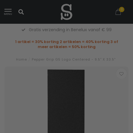
0
MENU
Gratis verzending in Benelux vanaf € 99
1 artikel = 30% korting 2 artikelen = 40% korting 3 of
meer artikelen = 50% korting
Home
/
Pepper Grip G5 Logo Centered - 9.5" X 33.5"