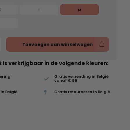
S
S
M
Toevoegen aan winkelwagen
t is verkrijgbaar in de volgende kleuren:
vering
Gratis verzending in België
vanaf € 99
in België
Gratis retourneren in België