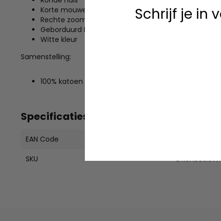
Schrijf je in
Korte mouwen
Rechte zoom
Geborduurd Dickies-logo op de borst
Witte kleur
Samenstelling:
100% katoen
Specificaties
EAN Code
196012962112
SKU
DK0A88JI0W