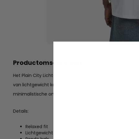
Productomschrijving
Het Plain City Lichtgewicht T-shirt is een comfortabele ess
van lichtgewicht katoen en heeft een ontspannen pasvorm
minimalistische ontwerp maakt het eenvoudig te combine
Details:
Relaxed fit
Lichtgewicht katoenen jersey
Ronde hals