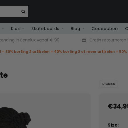
Kids
Skateboards
Blog
Cadeaubon
O
zending in Benelux vanaf € 99
Gratis retourneren i
el = 30% korting 2 artikelen = 40% korting 3 of meer artikelen = 50%
ite
DICKIES
€34,9
Size: