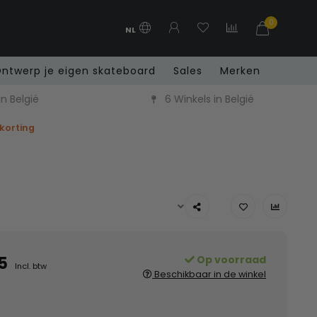
0
NL
ntwerp je eigen skateboard
Sales
Merken
n België
6 Winkels in België
 korting
5
Op voorraad
Incl. btw
Beschikbaar in de winkel