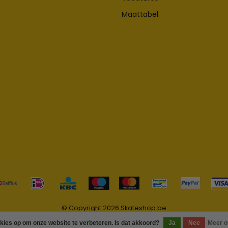
Maattabel
© Copyright 2026 Skateshop.be
okies op om onze website te verbeteren. Is dat akkoord?
Ja
Nee
Meer o