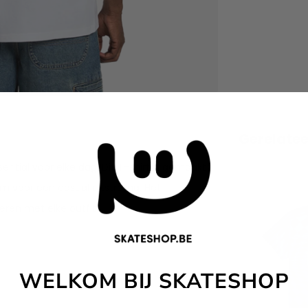
Gerelate
ential voor elke dag. Dit T-shirt is gemaakt
 voor een casual uitstraling. Het
ren met elke outfit.
WELKOM BIJ SKATESHOP