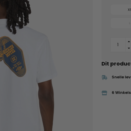
X
L
Dit produc
Snelle le
6 Winkels 