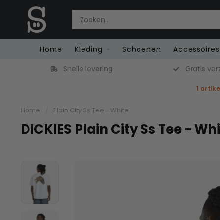
Home
Kleding
Schoenen
Accessoires
Snelle levering
Gratis ver
1 artik
Home
/
Plain City Ss Tee - White
DICKIES Plain City Ss Tee - Wh