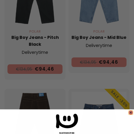
POLAR
POLAR
Big Boy Jeans - Pitch
Big Boy Jeans - Mid Blue
Black
Deliverytime
Deliverytime
€94,46
€134,95
€94,46
€134,95
SALE -30%