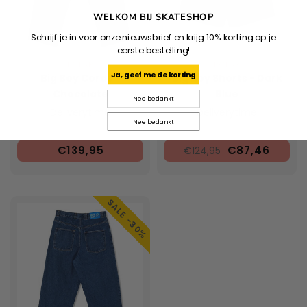
WELKOM BIJ SKATESHOP
Schrijf je in voor onze nieuwsbrief en krijg 10% korting op je
eerste bestelling!
POLAR
POLAR
Ja, geef me de korting
Big Boy Cords -
Big Boy Shorts - Dark
Chocolate
Blue
Nee bedankt
Deliverytime
Deliverytime
Nee bedankt
€139,95
€87,46
€124,95
SALE -30%