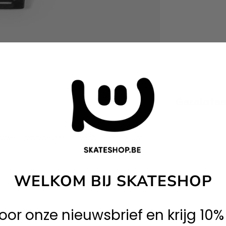
Gerelate
t met street style. Dit zilveren fluitje is
e ruwe, urban aesthetic waar het merk om
WELKOM BIJ SKATESHOP
 voor onze nieuwsbrief en krijg 10%