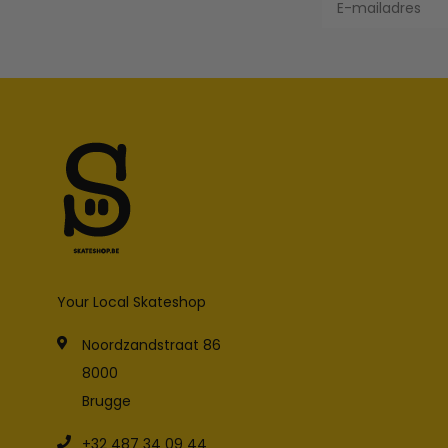
Your Local Skateshop
Noordzandstraat 86
8000
Brugge
+32 487 34 09 44