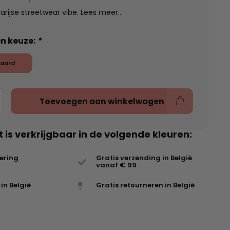
arijse streetwear vibe.
Lees meer..
n keuze:
*
aard
Toevoegen aan winkelwagen
t is verkrijgbaar in de volgende kleuren:
vering
Gratis verzending in België
vanaf € 99
in België
Gratis retourneren in België