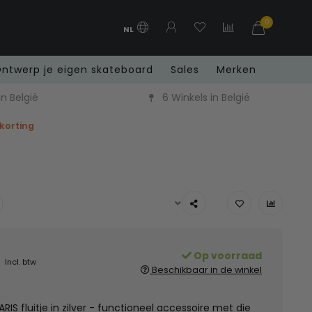
0
NL
ntwerp je eigen skateboard
Sales
Merken
n België
6 Winkels in België
 korting
Op voorraad
Incl. btw
Beschikbaar in de winkel
IS fluitje in zilver - functioneel accessoire met die