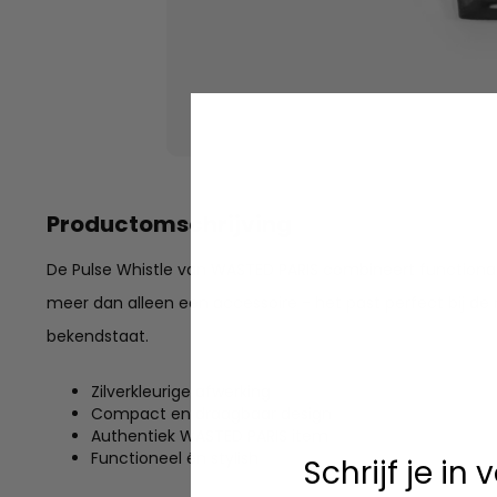
Productomschrijving
De Pulse Whistle van WASTED PARIS combineert functionalitei
meer dan alleen een accessoire - het past perfect bij d
bekendstaat.
Zilverkleurige afwerking
Compact en draagbaar design
Authentiek WASTED PARIS item
Functioneel én stylish
Schrijf je in