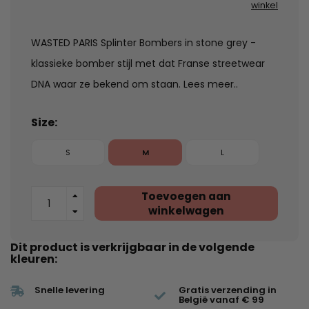
winkel
WASTED PARIS Splinter Bombers in stone grey -
klassieke bomber stijl met dat Franse streetwear
DNA waar ze bekend om staan.
Lees meer..
Size:
S
M
L
Toevoegen aan
winkelwagen
Dit product is verkrijgbaar in de volgende
kleuren:
Snelle levering
Gratis verzending in
België vanaf € 99