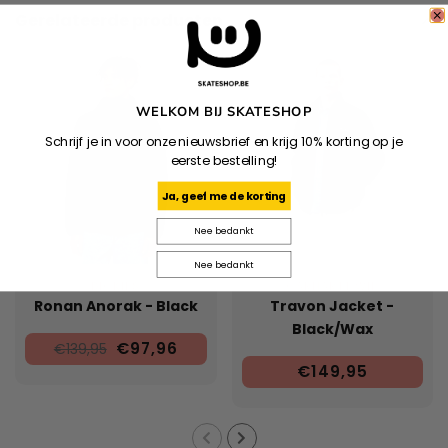
Gerelateerde producten
WELKOM BIJ SKATESHOP
Schrijf je in voor onze nieuwsbrief en krijg 10% korting op je
eerste bestelling!
Ja, geef me de korting
Nee bedankt
Nee bedankt
DICKIES
CARHARTT WIP
Ronan Anorak - Black
Travon Jacket -
Black/Wax
€97,96
€139,95
€149,95