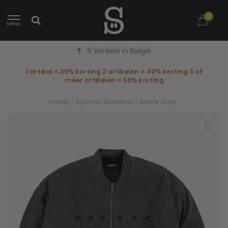
0
MENU
6 Winkels in België
1 artikel = 30% korting 2 artikelen = 40% korting 3 of
meer artikelen = 50% korting
Home
/
Splinter Bombers - Stone Grey