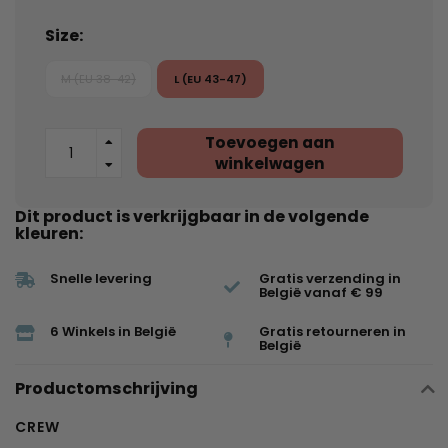
Size:
M (EU 38-42)
L (EU 43-47)
Toevoegen aan
winkelwagen
Dit product is verkrijgbaar in de volgende
kleuren:
Snelle levering
Gratis verzending in
België vanaf € 99
6 Winkels in België
Gratis retourneren in
België
Productomschrijving
CREW