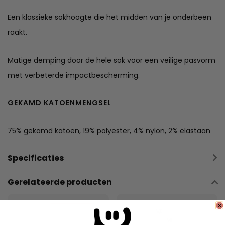
Een klassieke sokhoogte die het midden van je onderbeen
raakt.
Matige demping door de hele sok voor een veilige pasvorm
met verbeterde impactbescherming.
GEKAMD KATOENMENGSEL
75% gekamd katoen, 19% polyester, 4% nylon, 2% elastaan
Specificaties
Gerelateerde producten