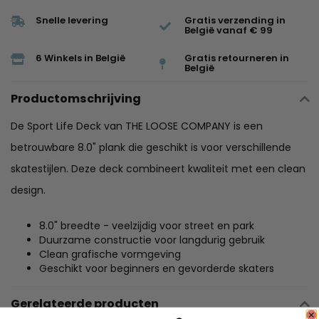
Snelle levering
Gratis verzending in
België vanaf € 99
6 Winkels in België
Gratis retourneren in
België
Productomschrijving
De Sport Life Deck van THE LOOSE COMPANY is een
betrouwbare 8.0" plank die geschikt is voor verschillende
skatestijlen. Deze deck combineert kwaliteit met een clean
design.
8.0" breedte - veelzijdig voor street en park
Duurzame constructie voor langdurig gebruik
Clean grafische vormgeving
Geschikt voor beginners en gevorderde skaters
Gerelateerde producten