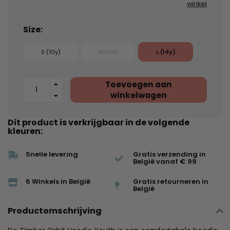
winkel
Size:
S (10y)
M (12y)
L (14y)
Toevoegen aan
winkelwagen
Dit product is verkrijgbaar in de volgende
kleuren:
Snelle levering
Gratis verzending in
België vanaf € 99
6 Winkels in België
Gratis retourneren in
België
Productomschrijving