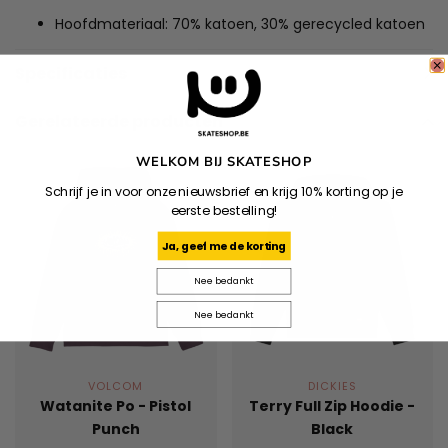
Hoofdmateriaal: 70% katoen, 30% gerecycled katoen
Specificaties
Gerelateerde producten
WELKOM BIJ SKATESHOP
Schrijf je in voor onze nieuwsbrief en krijg 10% korting op je
eerste bestelling!
Ja, geef me de korting
Nee bedankt
Nee bedankt
VOLCOM
DICKIES
Watanite Po - Pistol
Terry Full Zip Hoodie -
Punch
Black