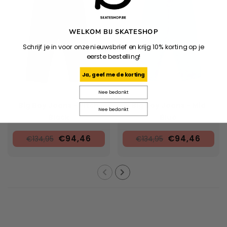
WELKOM BIJ SKATESHOP
Schrijf je in voor onze nieuwsbrief en krijg 10% korting op je
eerste bestelling!
Ja, geef me de korting
Nee bedankt
POLAR
POLAR
Big Boy Jeans - Pitch
Big Boy Jeans - Mid
Nee bedankt
Black
Blue
€94,46
€94,46
€134,95
€134,95