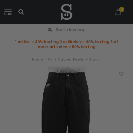
0
MENU
Snelle levering
1 artikel = 30% korting 2 artikelen = 40% korting 3 of
meer artikelen = 50% korting
Home
/
Pant Casper Feeler - Black