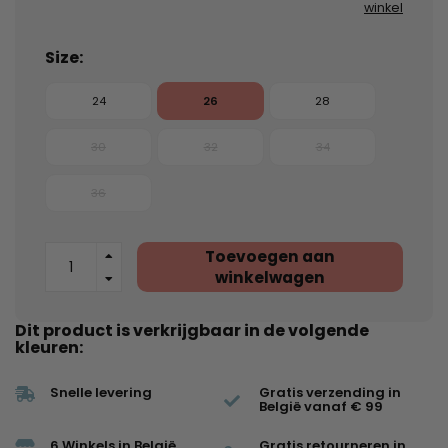
winkel
Size:
24
26
28
30
32
34
36
Toevoegen aan
winkelwagen
Dit product is verkrijgbaar in de volgende
kleuren:
Snelle levering
Gratis verzending in
België vanaf € 99
6 Winkels in België
Gratis retourneren in