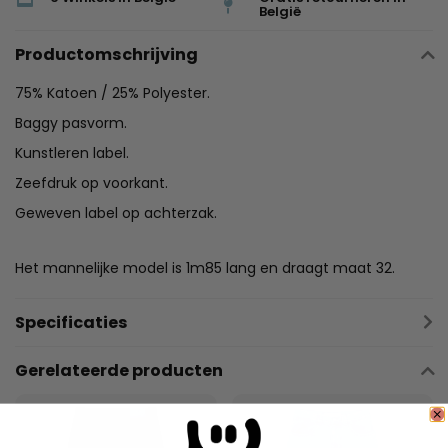
België
Productomschrijving
75% Katoen / 25% Polyester.
Baggy pasvorm.
Kunstleren label.
Zeefdruk op voorkant.
Geweven label op achterzak.
Het mannelijke model is 1m85 lang en draagt maat 32.
Specificaties
Gerelateerde producten