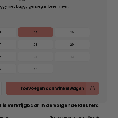
aggy niet baggy genoeg is.
Lees meer..
4
25
26
7
28
29
0
31
32
3
34
Toevoegen aan winkelwagen
t is verkrijgbaar in de volgende kleuren:
vering
Gratis verzending in België