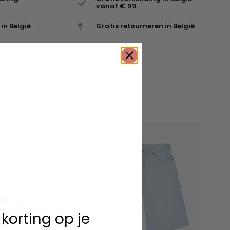
vanaf € 99
in België
Gratis retourneren in België
erde producten
 korting op je