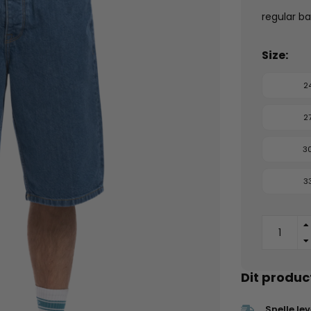
regular b
Size:
2
2
3
3
Dit produc
Snelle le