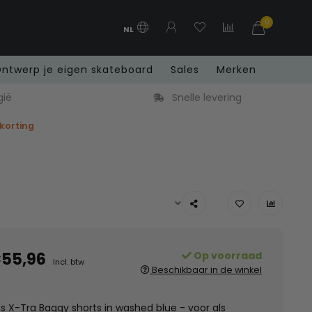
0
NL
ntwerp je eigen skateboard
Sales
Merken
gië
Snelle levering
 korting
55,96
Op voorraad
Incl. btw
Beschikbaar in de winkel
 X-Tra Baggy shorts in washed blue - voor als