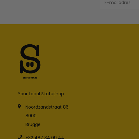
Your Local Skateshop
Noordzandstraat 86
8000
Brugge
+32 487 34 09 44