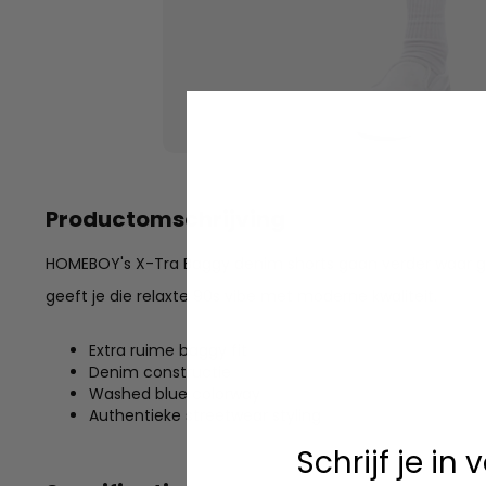
Productomschrijving
HOMEBOY's X-Tra Baggy denim shorts gaan verder waar g
geeft je die relaxte 90s vibe met moderne kwaliteit.
Extra ruime baggy fit
Denim constructie
Washed blue colorway
Authentieke streetwear styling
Schrijf je in