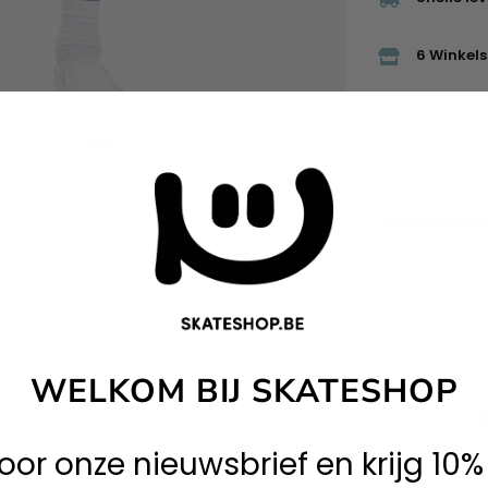
6 Winkels 
Gerelate
ewone baggy stopt. Deze washed blue versie
WELKOM BIJ SKATESHOP
 voor onze nieuwsbrief en krijg 10%