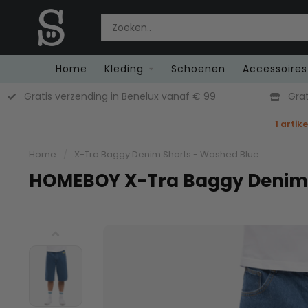
Home
Kleding
Schoenen
Accessoires
Gratis verzending in Benelux vanaf € 99
Grat
1 artik
Home
/
X-Tra Baggy Denim Shorts - Washed Blue
HOMEBOY X-Tra Baggy Denim 