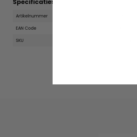
Specificaties
Artikelnummer
xtrabaggysh
EAN Code
42518011245
SKU
01SH0381-81-