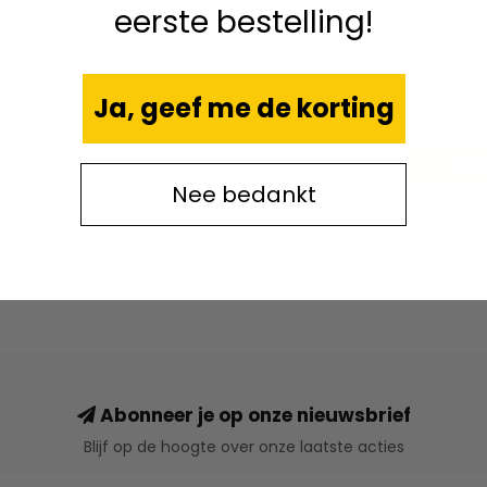
eerste bestelling!
0-Washed Blue
Chillow Pl
56
Ja, geef me de korting
- 
25
€79
Nee bedankt
Abonneer je op onze nieuwsbrief
Blijf op de hoogte over onze laatste acties