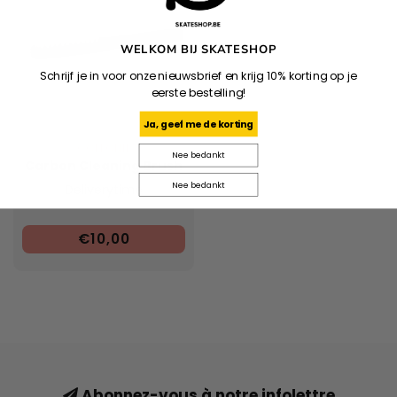
WELKOM BIJ SKATESHOP
Schrijf je in voor onze nieuwsbrief en krijg 10% korting op je
eerste bestelling!
Ja, geef me de korting
COLLONIL
Nee bedankt
Carbon Cleaning Brush
Nee bedankt
Deliverytime
€10,00
Abonnez-vous à notre infolettre