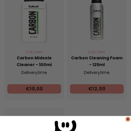
COLLONIL
COLLONIL
Carbon Midsole
Carbon Cleaning Foam
Cleaner - 100ml
- 125ml
Deliverytime
Deliverytime
€10,00
€12,00