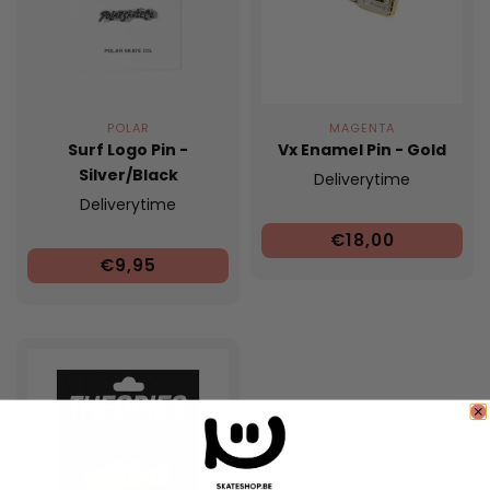
POLAR
MAGENTA
Surf Logo Pin -
Vx Enamel Pin - Gold
Silver/Black
Deliverytime
Deliverytime
€18,00
€9,95