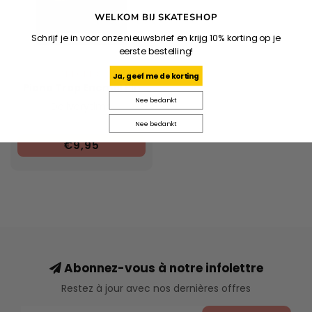
WELKOM BIJ SKATESHOP
Schrijf je in voor onze nieuwsbrief en krijg 10% korting op je
eerste bestelling!
THEORIES
Ja, geef me de korting
Piano Trap Enemal Pin
Nee bedankt
Deliverytime
Nee bedankt
€9,95
Abonnez-vous à notre infolettre
Restez à jour avec nos dernières offres