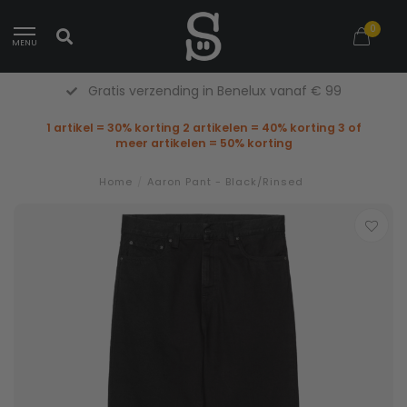
0
MENU
Gratis verzending in Benelux vanaf € 99
1 artikel = 30% korting 2 artikelen = 40% korting 3 of
meer artikelen = 50% korting
Home
/
Aaron Pant - Black/Rinsed