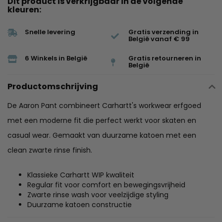
Dit product is verkrijgbaar in de volgende
kleuren:
Snelle levering
Gratis verzending in
België vanaf € 99
6 Winkels in België
Gratis retourneren in
België
Productomschrijving
De Aaron Pant combineert Carhartt's workwear erfgoed
met een moderne fit die perfect werkt voor skaten en
casual wear. Gemaakt van duurzame katoen met een
clean zwarte rinse finish.
Klassieke Carhartt WIP kwaliteit
Regular fit voor comfort en bewegingsvrijheid
Zwarte rinse wash voor veelzijdige styling
Duurzame katoen constructie