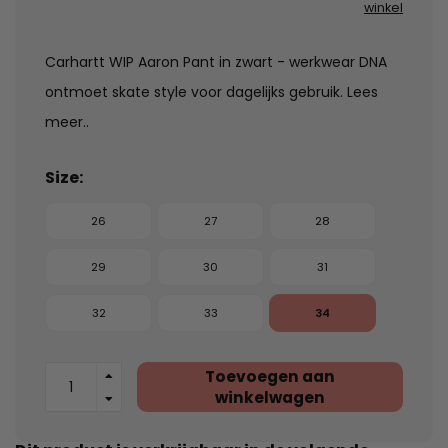
winkel
Carhartt WIP Aaron Pant in zwart - werkwear DNA
ontmoet skate style voor dagelijks gebruik.
Lees
meer..
Size:
26
27
28
29
30
31
32
33
34
Toevoegen aan
winkelwagen