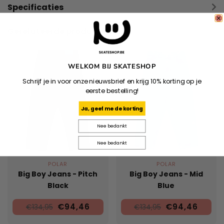
Specificaties
Gerelateerde producten
WELKOM BIJ SKATESHOP
Schrijf je in voor onze nieuwsbrief en krijg 10% korting op je
eerste bestelling!
Ja, geef me de korting
Nee bedankt
Nee bedankt
POLAR
POLAR
Big Boy Jeans - Pitch
Big Boy Jeans - Mid
Black
Blue
€94,46
€94,46
€134,95
€134,95