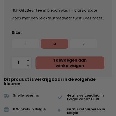
HUF Gift Bear tee in bleach wash - classic skate
vibes met een relaxte streetwear twist.
Lees meer..
Size:
S
M
L
Toevoegen aan
winkelwagen
Dit product is verkrijgbaar in de volgende
kleuren:
Snelle levering
Gratis verzending in
België vanaf € 99
6 Winkels in België
Gratis retourneren in
België