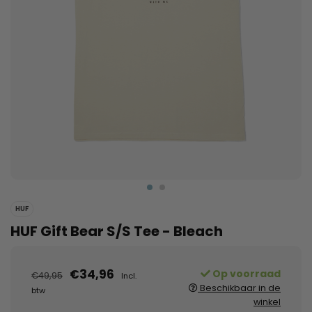
HUF
HUF Gift Bear S/S Tee - Bleach
€34,96
Op voorraad
€49,95
Incl.
Beschikbaar in de
btw
winkel