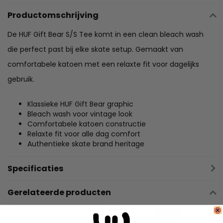
Productomschrijving
De HUF Gift Bear S/S Tee komt in een clean bleach wash
die perfect past bij elke skate setup. Gemaakt van
comfortabele katoen met een relaxte fit voor dagelijks
gebruik.
Klassieke HUF Gift Bear graphic
Bleach wash voor vintage look
Comfortabele katoen constructie
Relaxte fit voor alle dag comfort
Authentieke skate brand heritage
Specificaties
Gerelateerde producten