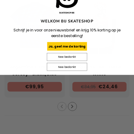
WELKOM BIJ SKATESHOP
Schrijf je in voor onze nieuwsbrief en krijg 10% korting op je
eerste bestelling!
Ja, geef me de korting
Nee bedankt
ADIDAS
ELEMENT
Argentina X Thrasher
Pizza Ss Tee - Optic
Nee bedankt
Jersey - Black/Blue
White
€99,95
€24,46
€34,95