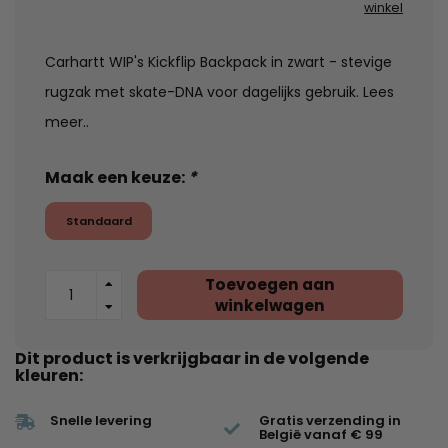
winkel
Carhartt WIP's Kickflip Backpack in zwart - stevige
rugzak met skate-DNA voor dagelijks gebruik.
Lees
meer..
Maak een keuze:
*
Standaard
Toevoegen aan
winkelwagen
Dit product is verkrijgbaar in de volgende
kleuren:
Snelle levering
Gratis verzending in
België vanaf € 99