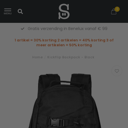
0
MENU
Gratis verzending in Benelux vanaf € 99
1 artikel = 30% korting 2 artikelen = 40% korting 3 of
meer artikelen = 50% korting
Home
/
Kickflip Backpack - Black