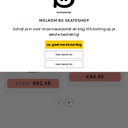
WELKOM BIJ SKATESHOP
Schrijf je in voor onze nieuwsbrief en krijg 10% korting op je
eerste bestelling!
Ja, geef me de korting
Nee bedankt
CARHARTT WIP
STANCE
Cordura® Slippers -
Pixar Box Set - Multi
Nee bedankt
Olive
€84,95
€52,46
€74,95