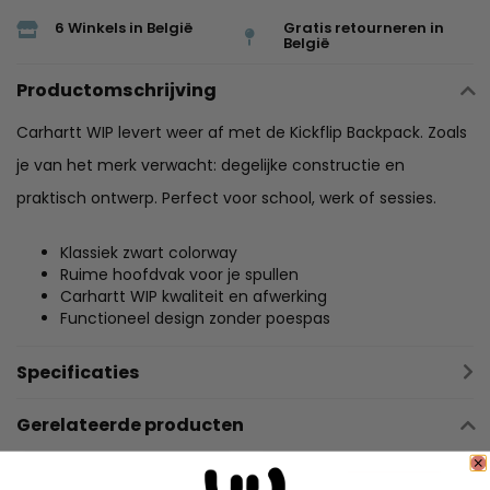
6 Winkels in België
Gratis retourneren in
België
Productomschrijving
Carhartt WIP levert weer af met de Kickflip Backpack. Zoals
je van het merk verwacht: degelijke constructie en
praktisch ontwerp. Perfect voor school, werk of sessies.
Klassiek zwart colorway
Ruime hoofdvak voor je spullen
Carhartt WIP kwaliteit en afwerking
Functioneel design zonder poespas
Specificaties
Gerelateerde producten