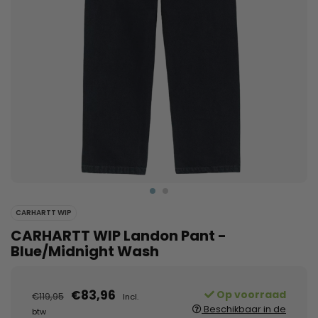
CARHARTT WIP
CARHARTT WIP Landon Pant -
Blue/Midnight Wash
€83,96
Op voorraad
€119,95
Incl.
Beschikbaar in de
btw