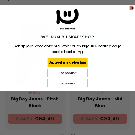
Gerelateerde producten
WELKOM BIJ SKATESHOP
Schrijf je in voor onze nieuwsbrief en krijg 10% korting op je
eerste bestelling!
Ja, geef me de korting
Nee bedankt
Nee bedankt
POLAR
POLAR
Big Boy Jeans - Pitch
Big Boy Jeans - Mid
Black
Blue
€94,46
€94,46
€134,95
€134,95