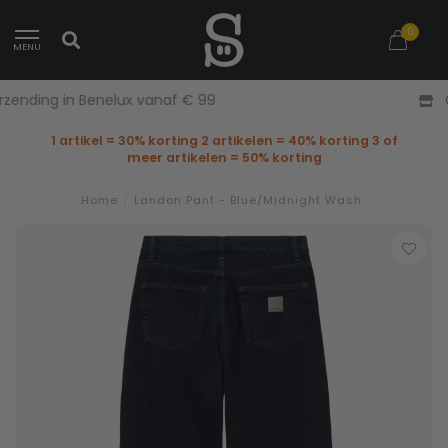
0
MENU
Gratis retourneren in België
1 artikel = 30% korting 2 artikelen = 40% korting 3 of
meer artikelen = 50% korting
Home
/
Landon Pant - Blue/Midnight Wash