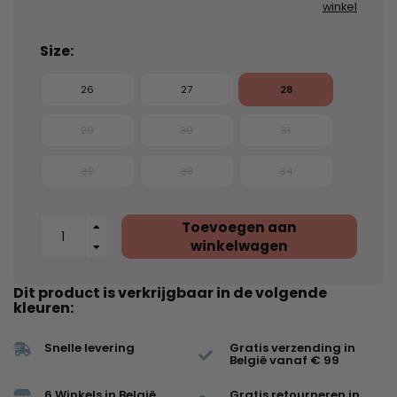
winkel
Size:
26
27
28
29
30
31
32
33
34
Toevoegen aan
winkelwagen
Dit product is verkrijgbaar in de volgende
kleuren:
Snelle levering
Gratis verzending in
België vanaf € 99
6 Winkels in België
Gratis retourneren in