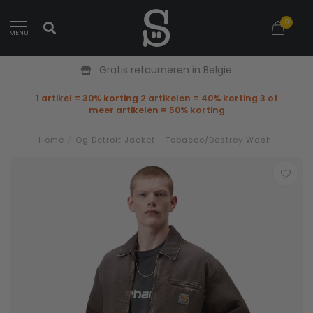
0
MENU
Gratis retourneren in België
1 artikel = 30% korting 2 artikelen = 40% korting 3 of
meer artikelen = 50% korting
Home
/
Og Detroit Jacket - Tobacco/Destroy Wash