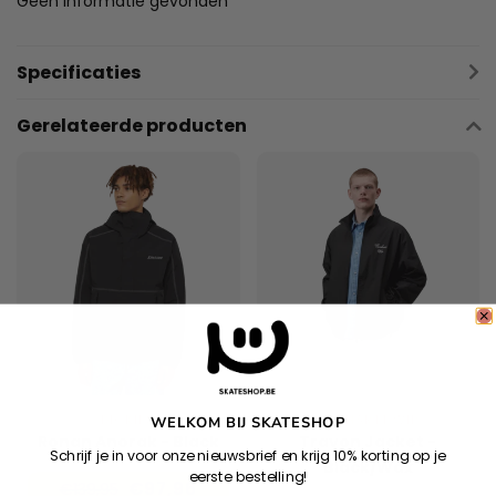
Geen informatie gevonden
Specificaties
Gerelateerde producten
DICKIES
CARHARTT WIP
WELKOM BIJ SKATESHOP
Ronan Anorak - Black
Travon Jacket -
Schrijf je in voor onze nieuwsbrief en krijg 10% korting op je
Black/Wax
eerste bestelling!
€97,96
€139,95