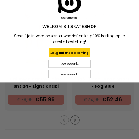
WELKOM BIJ SKATESHOP
Schrijf je in voor onze nieuwsbrief en krijg 10% korting op je
eerste bestelling!
Ja, geef me de korting
Nee bedankt
VOLCOM
DICKIES
Nee bedankt
Chillow Pleat Ew Chino
958 13Inch Loose Short
Sht 24 - Light Khaki
- Fog Blue
€55,96
€52,46
€79,95
€74,95