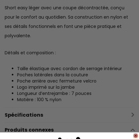
Short easy léger avec une coupe décontractée, conçu
pour le confort au quotidien. Sa construction en nylon et
ses détails fonctionnels en font une pièce pratique et
polyvalente.
Détails et composition :
Taille élastique avec cordon de serrage intérieur
Poches latérales dans la couture
Poche arrière avec fermeture velcro
Logo imprimé sur la jambe
Longueur d’entrejambe : 7 pouces
Matière : 100 % nylon
Spécifications
Produits connexes