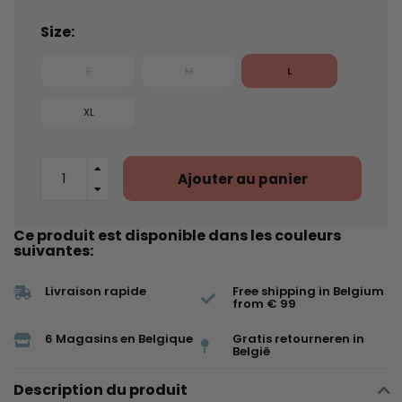
Size:
S
M
L
XL
Ajouter au panier
Ce produit est disponible dans les couleurs
suivantes:
Livraison rapide
Free shipping in Belgium
from € 99
6 Magasins en Belgique
Gratis retourneren in
België
Description du produit