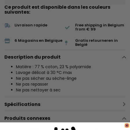
Ce produit est disponible dans les couleurs
suivantes:
Livraison rapide
Free shipping in Belgium
from € 99
6 Magasins en Belgique
Gratis retourneren in
België
Description du produit
Matière : 77 % coton, 23 % polyamide
Lavage délicat à 30 °C max
Ne pas sécher au sèche-linge
Ne pas repasser
Ne pas nettoyer à sec
Spécifications
Produits connexes