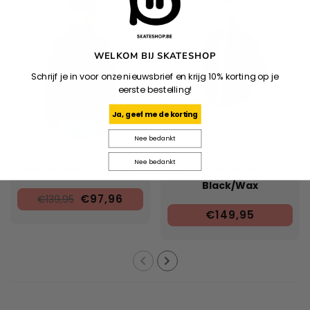
WELKOM BIJ SKATESHOP
Schrijf je in voor onze nieuwsbrief en krijg 10% korting op je
eerste bestelling!
Ja, geef me de korting
Nee bedankt
DICKIES
CARHARTT WIP
Nee bedankt
Ronan Anorak - Black
Travon Jacket -
Black/Wax
€97,96
€139,95
€149,95