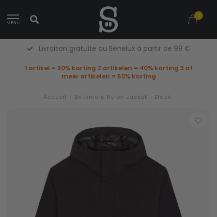
0
MENU
Livraison gratuite au Benelux à partir de 99 €
1 artikel = 30% korting 2 artikelen = 40% korting 3 of
meer artikelen = 50% korting
Accueil
/
Baltimore Nylon Jacket - Black