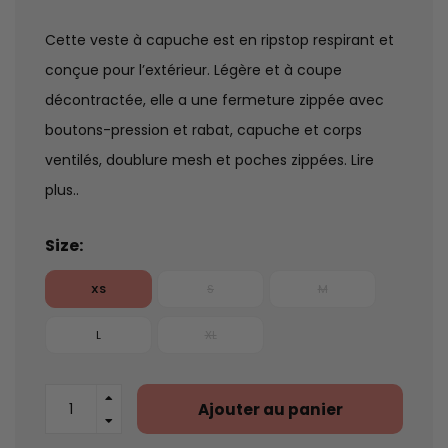
Cette veste à capuche est en ripstop respirant et
conçue pour l’extérieur. Légère et à coupe
décontractée, elle a une fermeture zippée avec
boutons-pression et rabat, capuche et corps
ventilés, doublure mesh et poches zippées.
Lire
plus..
Size:
XS
S
M
L
XL
Ajouter au panier