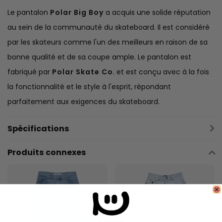
Le pantalon
Polar Big Boy
a acquis une solide réputation
au sein de la communauté du skateboard. Il est considéré
par les skateurs comme l'un des meilleurs en raison de sa
bonne qualité et de sa coupe ample. Le pantalon est
fabriqué par
Polar Skate Co
. et est conçu avec à la fois
la fonctionnalité et le style à l'esprit, répondant
parfaitement aux exigences du skateboard.
Spécifications
Produits connexes