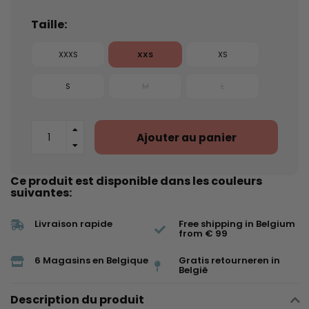
Taille:
XXXS
XXS
XS
S
M
L
Ajouter au panier
Ce produit est disponible dans les couleurs
suivantes:
Livraison rapide
Free shipping in Belgium
from € 99
6 Magasins en Belgique
Gratis retourneren in
België
Description du produit