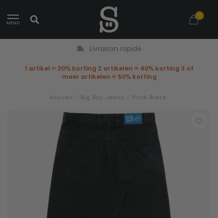
0
MENU
Livraison rapide
1 artikel = 30% korting 2 artikelen = 40% korting 3 of
meer artikelen = 50% korting
Accueil
/
Big Boy Jeans - Pitch Black