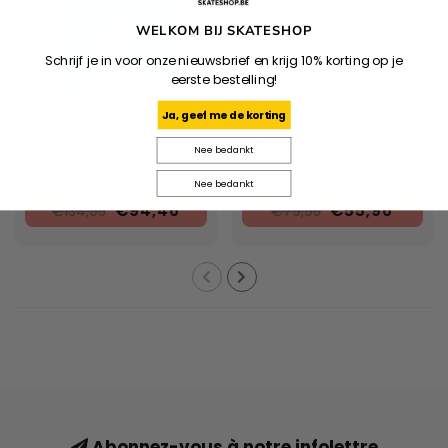
WELKOM BIJ SKATESHOP
Schrijf je in voor onze nieuwsbrief en krijg 10% korting op je
eerste bestelling!
Ja, geef me de korting
POLAR
NNSNS
Big Boy Jeans - Mid
Bigfoot - Cloud Blue
Nee bedankt
Blue
Denim
Nee bedankt
€94,46
€55,96
€134,95
€79,95
Abonnez-vous à notre infolettre