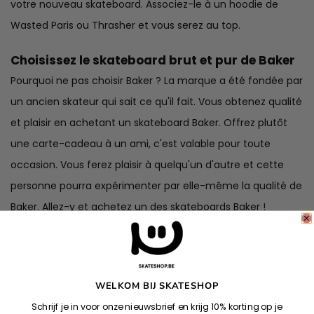
votre nouveau skateboard. Associez-le à un hoodie de
Wasted Paris
ou
Thrasher
et vous serez au top.
Choisissez le skateboard brut et pur de Baker
Pourquoi ne pas choisir Baker ? La marque a été fondée par
un ancien skateur qui sait ce qu'il fait. Vous obtenez qualité
et plaisir en achetant un skateboard Baker. Offrez plutôt
une carte-cadeau à un ami
, c'est valable pour toute
occasion. Vous ferez plaisir à quelqu'un d'autre et cette
personne pourra expérimenter par elle-même la qualité de
Baker. Allez-y et achetez un des skateboards Baker !
WELKOM BIJ SKATESHOP
Schrijf je in voor onze nieuwsbrief en krijg 10% korting op je