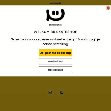
Your Local Skateshop
Noordzandstraat 86
WELKOM BIJ SKATESHOP
8000
Schrijf je in voor onze nieuwsbrief en krijg 10% korting op je
Brugge
eerste bestelling!
+32 487 34 09 44
Ja, geef me de korting
+32 487 34 09 44
Nee bedankt
Nee bedankt
info@skateshop.be