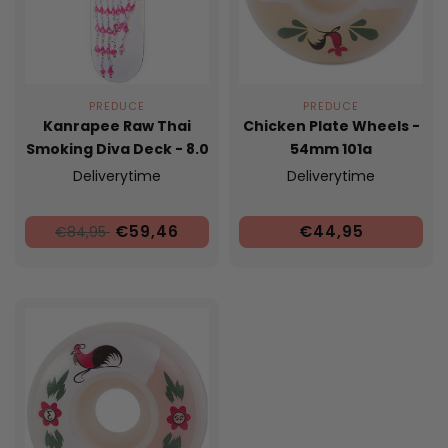
PREDUCE
PREDUCE
Kanrapee Raw Thai
Chicken Plate Wheels -
Smoking Diva Deck - 8.0
54mm 101a
Deliverytime
Deliverytime
€59,46
€44,95
€84,95