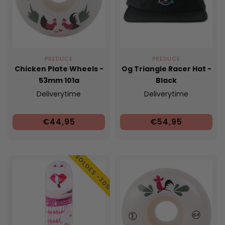
PREDUCE
PREDUCE
Chicken Plate Wheels -
Og Triangle Racer Hat -
53mm 101a
Black
Deliverytime
Deliverytime
€44,95
€54,95
SOLDES -30%