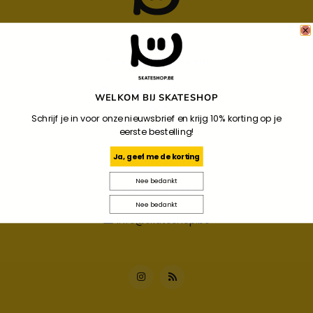
Your Local Skateshop
Noordzandstraat 86
WELKOM BIJ SKATESHOP
8000
Schrijf je in voor onze nieuwsbrief en krijg 10% korting op je
Brugge
eerste bestelling!
Ja, geef me de korting
+32 487 34 09 44
Nee bedankt
+32 487 34 09 44
Nee bedankt
info@skateshop.be