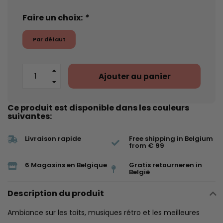
Faire un choix:
*
Par défaut
Ajouter au panier
Ce produit est disponible dans les couleurs
suivantes:
Livraison rapide
Free shipping in Belgium
from € 99
6 Magasins en Belgique
Gratis retourneren in
België
Description du produit
Ambiance sur les toits, musiques rétro et les meilleures