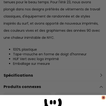
tenues pour le beau temps. Pour l'été 23, nous avons
plongé dans nos designs préférés de vêtements de travail
classiques, d'équipement de randonnée et de styles
inspirés du surf, et avons apporté de nouveaux imprimés,
des couleurs vives et des graphismes des années 90 avec
une chaleur inimitable de NYC.
100% plastique
Tape-mouche en forme de doigt d'honneur
HUF Vert avec logo imprimé
Emballage sur mesure
Spécifications
Produits connexes