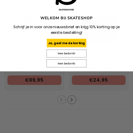
WELKOM BIJ SKATESHOP
Schrijf je in voor onze nieuwsbrief en krijg 10% korting op je
eerste bestelling!
Ja, geef me de korting
Nee bedankt
CARHARTT WIP
POLAR
Coffee Break Espresso
PITH® | YUZU | Polar Deck
Nee bedankt
Maker - Brown
Book - Black
€99,95
€24,95