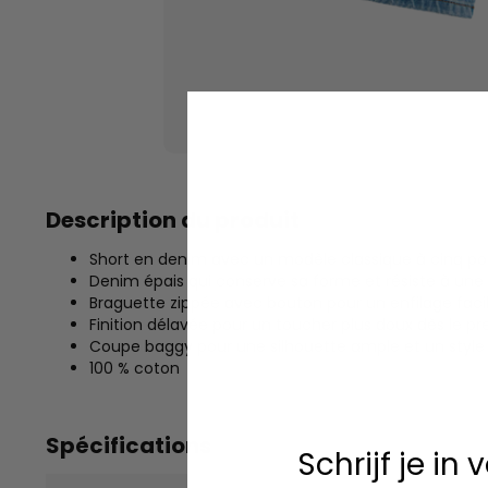
Description du produit
Short en denim avec un modèle classique à cinq po
Denim épais qui conserve sa forme et résiste à une 
Braguette zippée avec bouton pour un enfilage faci
Finition délavée pour un toucher plus doux dès le pr
Coupe baggy pour une silhouette ample et un style
100 % coton
Spécifications
Schrijf je in