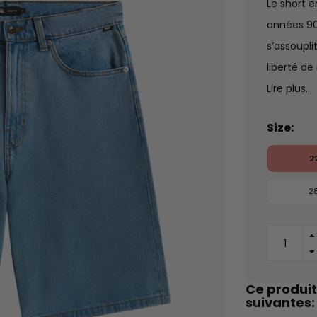
Le short 
années 90
s’assoupli
liberté de
Lire plus..
Size:
2
2
Ce produit
suivantes: