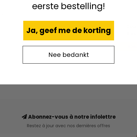
eerste bestelling!
X1
Cour
Ja, geef me de korting
Blac
€59
Nee bedankt
Abonnez-vous à notre infolettre
Restez à jour avec nos dernières offres