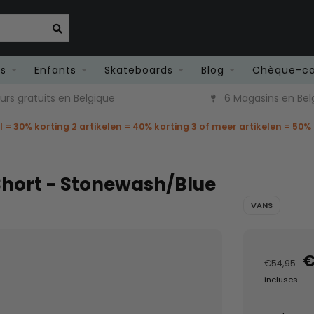
es
Enfants
Skateboards
Blog
Chèque-c
rs gratuits en Belgique
6 Magasins en Bel
el = 30% korting 2 artikelen = 40% korting 3 of meer artikelen = 50%
hort - Stonewash/Blue
VANS
€
€54,95
incluses