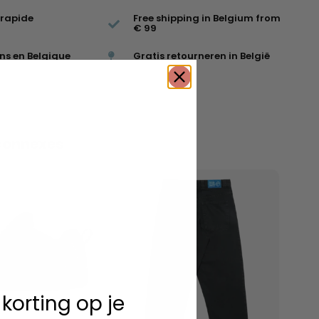
 rapide
Free shipping in Belgium from
€ 99
ns en Belgique
Gratis retourneren in België
connexes
 korting op je