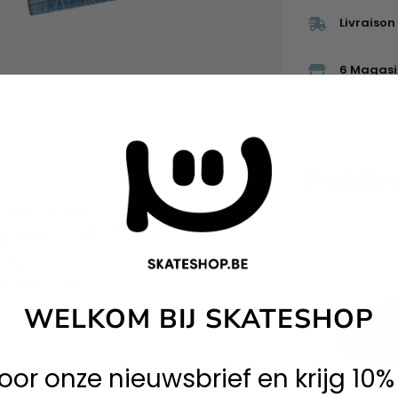
Livraison
6 Magasi
Produits 
ches pour un usage quotidien
utilisation fréquente
le
emier jour
 ultra décontracté
WELKOM BIJ SKATESHOP
 voor onze nieuwsbrief en krijg 10%