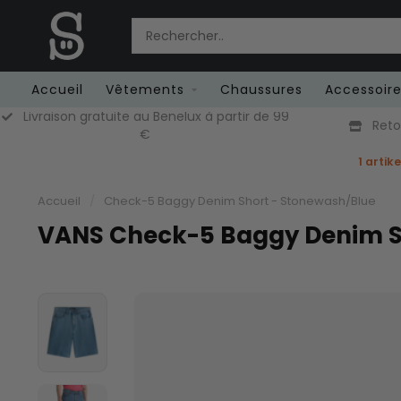
Accueil
Vêtements
Chaussures
Accessoir
Livraison gratuite au Benelux à partir de 99
Retou
€
1 artik
Accueil
/
Check-5 Baggy Denim Short - Stonewash/Blue
VANS Check-5 Baggy Denim S