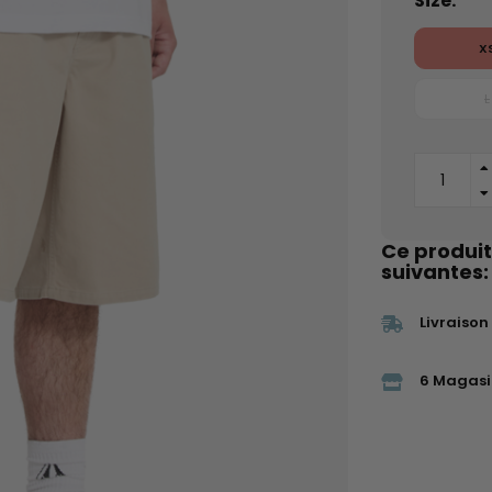
Size:
X
L
Ce produit
suivantes:
Livraison
6 Magasi