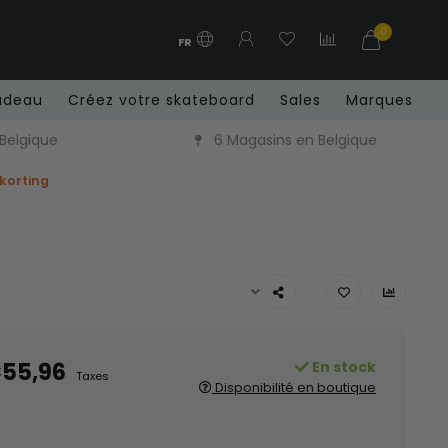
0
FR
adeau
Créez votre skateboard
Sales
Marques
 Belgique
6 Magasins en Belgique
 korting
55,96
En stock
Taxes
Disponibilité en boutique