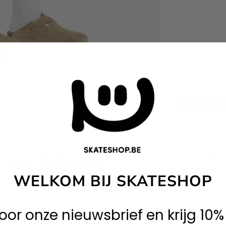
Produits 
onnelle et cordon de serrage
WELKOM BIJ SKATESHOP
 voor onze nieuwsbrief en krijg 10%