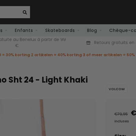
es
Enfants
Skateboards
Blog
Chèque-c
atuite au Benelux à partir de 99
Retours gratuits en
€
el = 30% korting 2 artikelen = 40% korting 3 of meer artikelen = 50%
 Sht 24 - Light Khaki
VOLCOM
€
€79,95
incluses