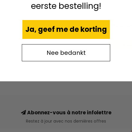
5
eerste bestelling!
-XX-XS
958 13Inc
Ja, geef me de korting
€74
Nee bedankt
Abonnez-vous à notre infolettre
Restez à jour avec nos dernières offres