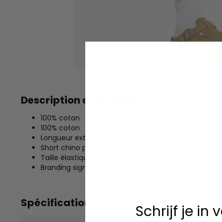
Description du produit
100% coton
100% coton
Longueur extérieure 24" - taille 32
Short chino plissé 5 poches en coupe très ample
Taille élastique avec braguette entièrement foncti
Branding signature Volcom
Spécifications
Schrijf je in