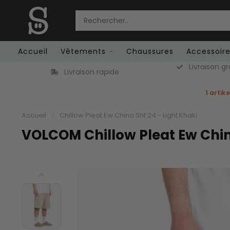
Accueil
Vêtements
Chaussures
Accessoir
Livraison gr
Livraison rapide
1 artik
Accueil
/
Chillow Pleat Ew Chino Sht 24 - Light Khaki
VOLCOM Chillow Pleat Ew Chino