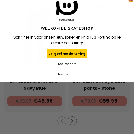
WELKOM BIJ SKATESHOP
Schrijf je in voor onze nieuwsbrief en krijg 10% korting op je
eerste bestelling!
Ja, geef me de korting
Nee bedankt
Nee bedankt
DICKIES
DICKIES
247 Loose Work Pant -
247 Garment Dye work
Navy Blue
pants - Stone
€48,96
€55,96
€69,95
€79,95