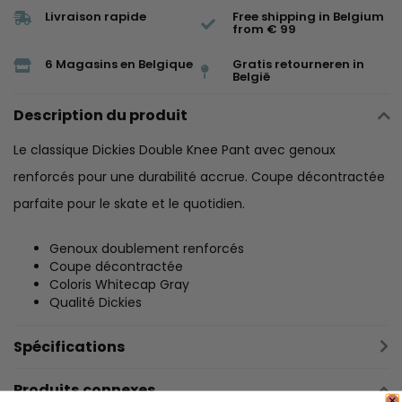
Livraison rapide
Free shipping in Belgium
from € 99
6 Magasins en Belgique
Gratis retourneren in
België
Description du produit
Le classique Dickies Double Knee Pant avec genoux
renforcés pour une durabilité accrue. Coupe décontractée
parfaite pour le skate et le quotidien.
Genoux doublement renforcés
Coupe décontractée
Coloris Whitecap Gray
Qualité Dickies
Spécifications
Produits connexes