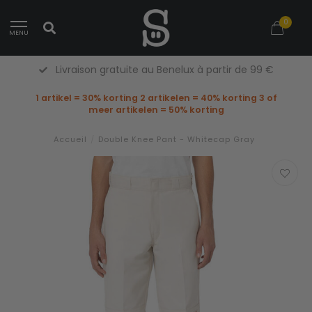
0
MENU
ux à partir de 99 €
Retours gratuits
1 artikel = 30% korting 2 artikelen = 40% korting 3 of
meer artikelen = 50% korting
Accueil
/
Double Knee Pant - Whitecap Gray